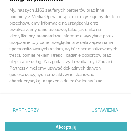
się go ukarać, zanim przymusowo opuści Polskę
My, naszych 1162 zaufanych partnerów oraz inne
Wydawca mediów
lokalnych
podmioty z Media Operator sp z.o.o. uzyskujemy dostęp i
5 / 7
przechowujemy informacje na urządzeniu oraz
przetwarzamy dane osobowe, takie jak unikalne
Zawiercie. Zatrzymanie
identyfikatory, standardowe informacje wysyłane przez
urządzenie czy dane przeglądania w celu zapewniania
Gruzina, który okradał
spersonalizowanych reklam, wybór spersonalizowanych
Nie zapomnij
treści, pomiar reklam i treści, badanie odbiorców oraz
sklepy. Przyznał się i czeka
zapoznać się z:
polityką prywatności
ulepszanie usług. Za zgodą Użytkownika my i Zaufani
Twoje
miasto
Skontakuj się
z nami
Partnerzy możemy używać dokładnych danych
na wydalenie z Polski. Maj
Piekary Śląskie
Kontakt
geolokalizacyjnych oraz aktywnie skanować
Chorzów
Redakcja
2026
charakterystykę urządzenia do celów identyfikacji.
Tarnowskie Góry
Newsletter
Ruda Śląska
Reklama
Ponieważ cenimy Twoją prywatność, prosimy o zgodę na
Świętochłowice
korzystanie z tych technologii poprzez kliknięcie
Tychy
„Akceptuję”. Zgoda jest dobrowolna i zawsze możesz ją
Bytom
Katowice
zmienić/wycofać klikając przycisk ustawień prywatności
REKLAMA
PARTNERZY
USTAWIENIA
Gliwice
znajdujący się w lewym dolnym rogu strony
. Niektóre
Zabrze
Zagłębie
rodzaje przetwarzania danych nie wymagają zgody
użytkownika, ale masz prawo sprzeciwić się takiemu
Akceptuję