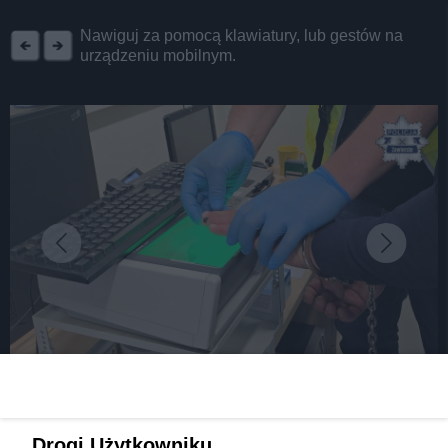
REKLAMA
Nawiguj za pomocą klawiatury, lub gestów na
urządzeniu mobilnym.
fot: źródło: Komenda Powiatowa Policji w Zawierciu
Gruzin okradał sklepy. Tym razem być może uda
Drogi Użytkowniku,