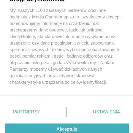
My, naszych 1160 zaufanych partnerów oraz inne
Wydawca mediów
lokalnych
podmioty z Media Operator sp z.o.o. uzyskujemy dostęp i
przechowujemy informacje na urządzeniu oraz
przetwarzamy dane osobowe, takie jak unikalne
identyfikatory, standardowe informacje wysyłane przez
urządzenie czy dane przeglądania w celu zapewniania
1 / 0
spersonalizowanych reklam, wybór spersonalizowanych
Nie zapomnij
treści, pomiar reklam i treści, badanie odbiorców oraz
zapoznać się z:
polityką prywatności
ulepszanie usług. Za zgodą Użytkownika my i Zaufani
Twoje
miasto
Skontakuj się
z nami
Partnerzy możemy używać dokładnych danych
Piekary Śląskie
Kontakt
geolokalizacyjnych oraz aktywnie skanować
Chorzów
Redakcja
charakterystykę urządzenia do celów identyfikacji.
Tarnowskie Góry
Newsletter
Ruda Śląska
Reklama
Ponieważ cenimy Twoją prywatność, prosimy o zgodę na
Świętochłowice
korzystanie z tych technologii poprzez kliknięcie
Tychy
„Akceptuję”. Zgoda jest dobrowolna i zawsze możesz ją
Bytom
Katowice
zmienić/wycofać klikając przycisk ustawień prywatności
REKLAMA
PARTNERZY
USTAWIENIA
Gliwice
znajdujący się w lewym dolnym rogu strony
. Niektóre
Zabrze
Zagłębie
rodzaje przetwarzania danych nie wymagają zgody
użytkownika, ale masz prawo sprzeciwić się takiemu
Akceptuję