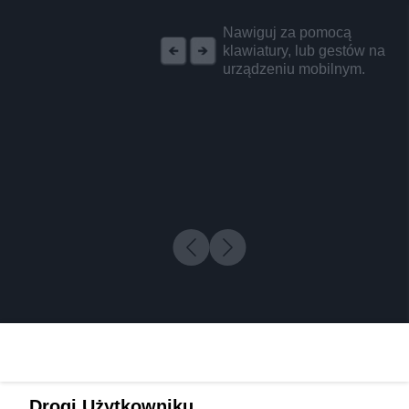
REKLAMA
Nawiguj za pomocą
klawiatury, lub gestów na
urządzeniu mobilnym.
Drogi Użytkowniku,