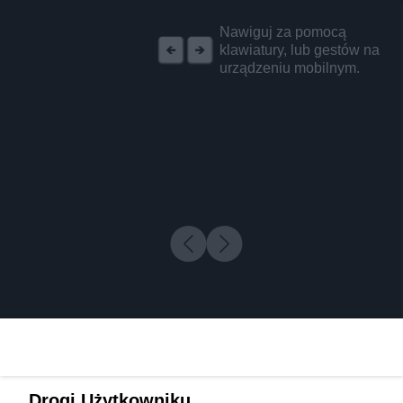
REKLAMA
Nawiguj za pomocą
klawiatury, lub gestów na
urządzeniu mobilnym.
Drogi Użytkowniku,