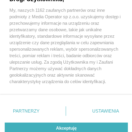
My, naszych 1162 zaufanych partnerów oraz inne
Wydawca mediów
lokalnych
podmioty z Media Operator sp z.o.o. uzyskujemy dostęp i
przechowujemy informacje na urządzeniu oraz
przetwarzamy dane osobowe, takie jak unikalne
identyfikatory, standardowe informacje wysyłane przez
urządzenie czy dane przeglądania w celu zapewniania
3 / 0
spersonalizowanych reklam, wybór spersonalizowanych
Nie zapomnij
treści, pomiar reklam i treści, badanie odbiorców oraz
zapoznać się z:
polityką prywatności
ulepszanie usług. Za zgodą Użytkownika my i Zaufani
Twoje
miasto
Skontakuj się
z nami
Partnerzy możemy używać dokładnych danych
Piekary Śląskie
Kontakt
geolokalizacyjnych oraz aktywnie skanować
Chorzów
Redakcja
charakterystykę urządzenia do celów identyfikacji.
Tarnowskie Góry
Newsletter
Ruda Śląska
Reklama
Ponieważ cenimy Twoją prywatność, prosimy o zgodę na
Świętochłowice
korzystanie z tych technologii poprzez kliknięcie
Tychy
„Akceptuję”. Zgoda jest dobrowolna i zawsze możesz ją
Bytom
Katowice
zmienić/wycofać klikając przycisk ustawień prywatności
REKLAMA
PARTNERZY
USTAWIENIA
Gliwice
znajdujący się w lewym dolnym rogu strony
. Niektóre
Zabrze
Zagłębie
rodzaje przetwarzania danych nie wymagają zgody
użytkownika, ale masz prawo sprzeciwić się takiemu
Akceptuję