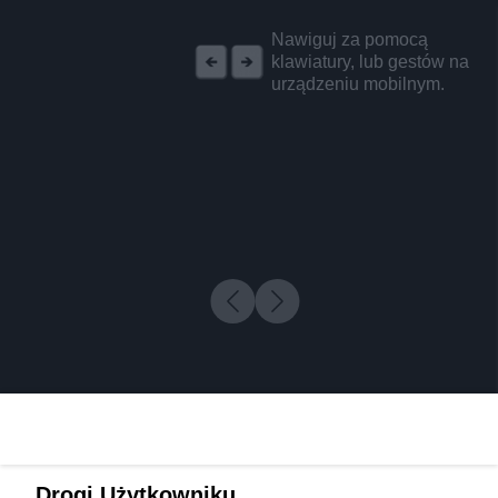
REKLAMA
Nawiguj za pomocą
klawiatury, lub gestów na
urządzeniu mobilnym.
Drogi Użytkowniku,