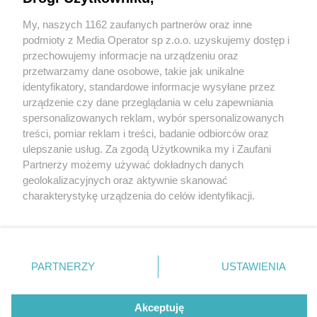
My, naszych 1162 zaufanych partnerów oraz inne
Wydawca mediów
lokalnych
podmioty z Media Operator sp z.o.o. uzyskujemy dostęp i
przechowujemy informacje na urządzeniu oraz
przetwarzamy dane osobowe, takie jak unikalne
identyfikatory, standardowe informacje wysyłane przez
urządzenie czy dane przeglądania w celu zapewniania
2 / 0
spersonalizowanych reklam, wybór spersonalizowanych
Nie zapomnij
treści, pomiar reklam i treści, badanie odbiorców oraz
zapoznać się z:
polityką prywatności
ulepszanie usług. Za zgodą Użytkownika my i Zaufani
Twoje
miasto
Skontakuj się
z nami
Partnerzy możemy używać dokładnych danych
Piekary Śląskie
Kontakt
geolokalizacyjnych oraz aktywnie skanować
Chorzów
Redakcja
charakterystykę urządzenia do celów identyfikacji.
Tarnowskie Góry
Newsletter
Ruda Śląska
Reklama
Ponieważ cenimy Twoją prywatność, prosimy o zgodę na
Świętochłowice
korzystanie z tych technologii poprzez kliknięcie
Tychy
„Akceptuję”. Zgoda jest dobrowolna i zawsze możesz ją
Bytom
Katowice
zmienić/wycofać klikając przycisk ustawień prywatności
REKLAMA
PARTNERZY
USTAWIENIA
Gliwice
znajdujący się w lewym dolnym rogu strony
. Niektóre
Zabrze
Zagłębie
rodzaje przetwarzania danych nie wymagają zgody
użytkownika, ale masz prawo sprzeciwić się takiemu
Akceptuję