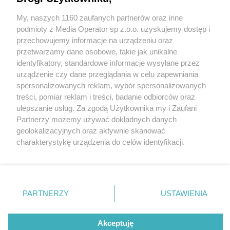
My, naszych 1160 zaufanych partnerów oraz inne
Wydawca mediów
lokalnych
podmioty z Media Operator sp z.o.o. uzyskujemy dostęp i
przechowujemy informacje na urządzeniu oraz
przetwarzamy dane osobowe, takie jak unikalne
identyfikatory, standardowe informacje wysyłane przez
urządzenie czy dane przeglądania w celu zapewniania
1 / 0
spersonalizowanych reklam, wybór spersonalizowanych
Nie zapomnij
treści, pomiar reklam i treści, badanie odbiorców oraz
zapoznać się z:
polityką prywatności
ulepszanie usług. Za zgodą Użytkownika my i Zaufani
Twoje
miasto
Skontakuj się
z nami
Partnerzy możemy używać dokładnych danych
Piekary Śląskie
Kontakt
geolokalizacyjnych oraz aktywnie skanować
Chorzów
Redakcja
charakterystykę urządzenia do celów identyfikacji.
Tarnowskie Góry
Newsletter
Ruda Śląska
Reklama
Ponieważ cenimy Twoją prywatność, prosimy o zgodę na
Świętochłowice
korzystanie z tych technologii poprzez kliknięcie
Tychy
„Akceptuję”. Zgoda jest dobrowolna i zawsze możesz ją
Bytom
Katowice
zmienić/wycofać klikając przycisk ustawień prywatności
REKLAMA
PARTNERZY
USTAWIENIA
Gliwice
znajdujący się w lewym dolnym rogu strony
. Niektóre
Zabrze
Zagłębie
rodzaje przetwarzania danych nie wymagają zgody
użytkownika, ale masz prawo sprzeciwić się takiemu
Akceptuję