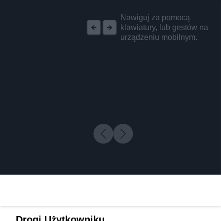
REKLAMA
Nawiguj za pomocą
klawiatury, lub gestów na
urządzeniu mobilnym.
Drogi Użytkowniku,