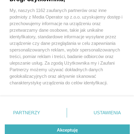
My, naszych 1162 zaufanych partnerów oraz inne
Wydawca mediów
lokalnych
podmioty z Media Operator sp z.o.o. uzyskujemy dostęp i
przechowujemy informacje na urządzeniu oraz
przetwarzamy dane osobowe, takie jak unikalne
identyfikatory, standardowe informacje wysyłane przez
urządzenie czy dane przeglądania w celu zapewniania
6 / 0
spersonalizowanych reklam, wybór spersonalizowanych
Nie zapomnij
treści, pomiar reklam i treści, badanie odbiorców oraz
zapoznać się z:
polityką prywatności
ulepszanie usług. Za zgodą Użytkownika my i Zaufani
Twoje
miasto
Skontakuj się
z nami
Partnerzy możemy używać dokładnych danych
Piekary Śląskie
Kontakt
geolokalizacyjnych oraz aktywnie skanować
Chorzów
Redakcja
charakterystykę urządzenia do celów identyfikacji.
Tarnowskie Góry
Newsletter
Ruda Śląska
Reklama
Ponieważ cenimy Twoją prywatność, prosimy o zgodę na
Świętochłowice
korzystanie z tych technologii poprzez kliknięcie
Tychy
„Akceptuję”. Zgoda jest dobrowolna i zawsze możesz ją
Bytom
Katowice
zmienić/wycofać klikając przycisk ustawień prywatności
REKLAMA
PARTNERZY
USTAWIENIA
Gliwice
znajdujący się w lewym dolnym rogu strony
. Niektóre
Zabrze
Zagłębie
rodzaje przetwarzania danych nie wymagają zgody
użytkownika, ale masz prawo sprzeciwić się takiemu
Akceptuję