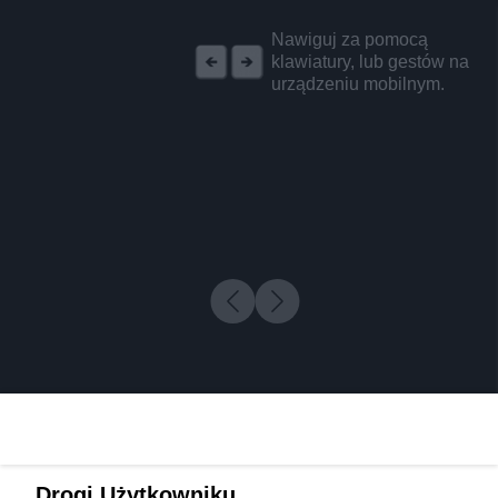
REKLAMA
Nawiguj za pomocą
klawiatury, lub gestów na
urządzeniu mobilnym.
Drogi Użytkowniku,