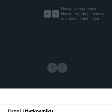
REKLAMA
Nawiguj za pomocą
klawiatury, lub gestów na
urządzeniu mobilnym.
Drogi Użytkowniku,