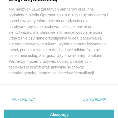
My, naszych 1162 zaufanych partnerów oraz inne
Wydawca mediów
lokalnych
podmioty z Media Operator sp z.o.o. uzyskujemy dostęp i
przechowujemy informacje na urządzeniu oraz
przetwarzamy dane osobowe, takie jak unikalne
identyfikatory, standardowe informacje wysyłane przez
urządzenie czy dane przeglądania w celu zapewniania
4 / 0
spersonalizowanych reklam, wybór spersonalizowanych
Nie zapomnij
treści, pomiar reklam i treści, badanie odbiorców oraz
zapoznać się z:
polityką prywatności
ulepszanie usług. Za zgodą Użytkownika my i Zaufani
Twoje
miasto
Skontakuj się
z nami
Partnerzy możemy używać dokładnych danych
Piekary Śląskie
Kontakt
geolokalizacyjnych oraz aktywnie skanować
Chorzów
Redakcja
charakterystykę urządzenia do celów identyfikacji.
Tarnowskie Góry
Newsletter
Ruda Śląska
Reklama
Ponieważ cenimy Twoją prywatność, prosimy o zgodę na
Świętochłowice
korzystanie z tych technologii poprzez kliknięcie
Tychy
„Akceptuję”. Zgoda jest dobrowolna i zawsze możesz ją
Bytom
Katowice
zmienić/wycofać klikając przycisk ustawień prywatności
REKLAMA
PARTNERZY
USTAWIENIA
Gliwice
znajdujący się w lewym dolnym rogu strony
. Niektóre
Zabrze
Zagłębie
rodzaje przetwarzania danych nie wymagają zgody
użytkownika, ale masz prawo sprzeciwić się takiemu
Akceptuję