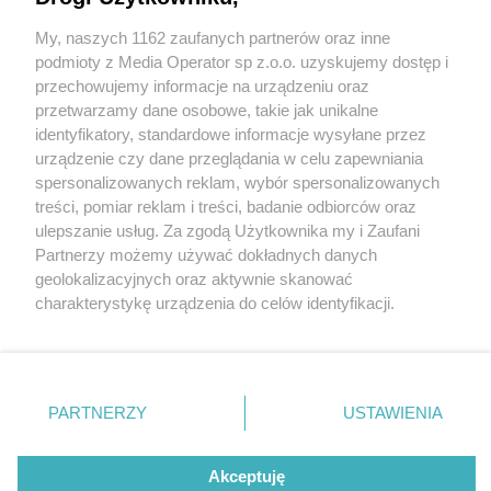
My, naszych 1162 zaufanych partnerów oraz inne
Wydawca mediów
lokalnych
podmioty z Media Operator sp z.o.o. uzyskujemy dostęp i
przechowujemy informacje na urządzeniu oraz
przetwarzamy dane osobowe, takie jak unikalne
identyfikatory, standardowe informacje wysyłane przez
urządzenie czy dane przeglądania w celu zapewniania
1 / 0
spersonalizowanych reklam, wybór spersonalizowanych
Nie zapomnij
treści, pomiar reklam i treści, badanie odbiorców oraz
zapoznać się z:
polityką prywatności
ulepszanie usług. Za zgodą Użytkownika my i Zaufani
Twoje
miasto
Skontakuj się
z nami
Partnerzy możemy używać dokładnych danych
Piekary Śląskie
Kontakt
geolokalizacyjnych oraz aktywnie skanować
Chorzów
Redakcja
charakterystykę urządzenia do celów identyfikacji.
Tarnowskie Góry
Newsletter
Ruda Śląska
Reklama
Ponieważ cenimy Twoją prywatność, prosimy o zgodę na
Świętochłowice
korzystanie z tych technologii poprzez kliknięcie
Tychy
„Akceptuję”. Zgoda jest dobrowolna i zawsze możesz ją
Bytom
Katowice
zmienić/wycofać klikając przycisk ustawień prywatności
REKLAMA
PARTNERZY
USTAWIENIA
Gliwice
znajdujący się w lewym dolnym rogu strony
. Niektóre
Zabrze
Zagłębie
rodzaje przetwarzania danych nie wymagają zgody
użytkownika, ale masz prawo sprzeciwić się takiemu
Akceptuję