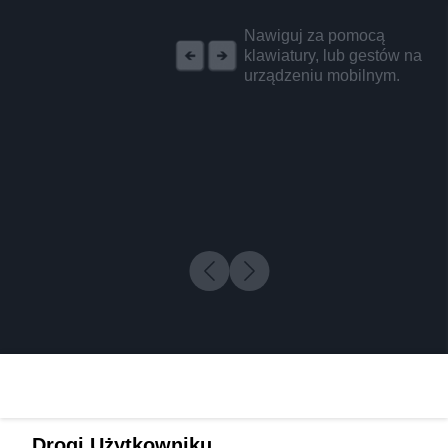
REKLAMA
Nawiguj za pomocą
klawiatury, lub gestów na
urządzeniu mobilnym.
Drogi Użytkowniku,