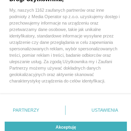
My, naszych 1162 zaufanych partnerów oraz inne
Wydawca mediów
lokalnych
podmioty z Media Operator sp z.o.o. uzyskujemy dostęp i
przechowujemy informacje na urządzeniu oraz
przetwarzamy dane osobowe, takie jak unikalne
identyfikatory, standardowe informacje wysyłane przez
urządzenie czy dane przeglądania w celu zapewniania
3 / 0
spersonalizowanych reklam, wybór spersonalizowanych
Nie zapomnij
treści, pomiar reklam i treści, badanie odbiorców oraz
zapoznać się z:
polityką prywatności
ulepszanie usług. Za zgodą Użytkownika my i Zaufani
Twoje
miasto
Skontakuj się
z nami
Partnerzy możemy używać dokładnych danych
Piekary Śląskie
Kontakt
geolokalizacyjnych oraz aktywnie skanować
Chorzów
Redakcja
charakterystykę urządzenia do celów identyfikacji.
Tarnowskie Góry
Newsletter
Ruda Śląska
Reklama
Ponieważ cenimy Twoją prywatność, prosimy o zgodę na
Świętochłowice
korzystanie z tych technologii poprzez kliknięcie
Tychy
„Akceptuję”. Zgoda jest dobrowolna i zawsze możesz ją
Bytom
Katowice
zmienić/wycofać klikając przycisk ustawień prywatności
REKLAMA
PARTNERZY
USTAWIENIA
Gliwice
znajdujący się w lewym dolnym rogu strony
. Niektóre
Zabrze
Zagłębie
rodzaje przetwarzania danych nie wymagają zgody
użytkownika, ale masz prawo sprzeciwić się takiemu
Akceptuję