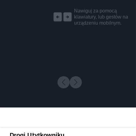
REKLAMA
Nawiguj za pomocą
klawiatury, lub gestów na
urządzeniu mobilnym.
Drogi Użytkowniku,