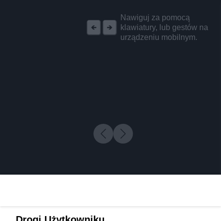
REKLAMA
Nawiguj za pomocą
klawiatury, lub gestów na
urządzeniu mobilnym.
Drogi Użytkowniku,