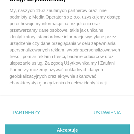
My, naszych 1162 zaufanych partnerów oraz inne
Wydawca mediów
lokalnych
podmioty z Media Operator sp z.o.o. uzyskujemy dostęp i
przechowujemy informacje na urządzeniu oraz
przetwarzamy dane osobowe, takie jak unikalne
identyfikatory, standardowe informacje wysyłane przez
urządzenie czy dane przeglądania w celu zapewniania
1 / 0
spersonalizowanych reklam, wybór spersonalizowanych
Nie zapomnij
treści, pomiar reklam i treści, badanie odbiorców oraz
zapoznać się z:
polityką prywatności
ulepszanie usług. Za zgodą Użytkownika my i Zaufani
Twoje
miasto
Skontakuj się
z nami
Partnerzy możemy używać dokładnych danych
Piekary Śląskie
Kontakt
geolokalizacyjnych oraz aktywnie skanować
Chorzów
Redakcja
charakterystykę urządzenia do celów identyfikacji.
Tarnowskie Góry
Newsletter
Ruda Śląska
Reklama
Ponieważ cenimy Twoją prywatność, prosimy o zgodę na
Świętochłowice
korzystanie z tych technologii poprzez kliknięcie
Tychy
„Akceptuję”. Zgoda jest dobrowolna i zawsze możesz ją
Bytom
Katowice
zmienić/wycofać klikając przycisk ustawień prywatności
REKLAMA
PARTNERZY
USTAWIENIA
Gliwice
znajdujący się w lewym dolnym rogu strony
. Niektóre
Zabrze
Zagłębie
rodzaje przetwarzania danych nie wymagają zgody
użytkownika, ale masz prawo sprzeciwić się takiemu
Akceptuję