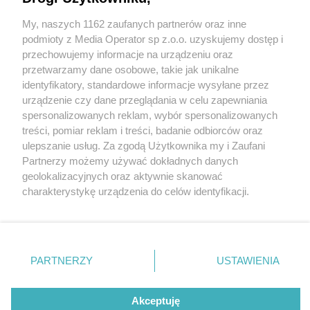
zmianach w prawie pracy na 2025 rok. Spotkanie
spotkania Grupy HR Business Centre Club w loży
My, naszych 1162 zaufanych partnerów oraz inne
Wydawca mediów
lokalnych
katowickiej
podmioty z Media Operator sp z.o.o. uzyskujemy dostęp i
przechowujemy informacje na urządzeniu oraz
przetwarzamy dane osobowe, takie jak unikalne
identyfikatory, standardowe informacje wysyłane przez
urządzenie czy dane przeglądania w celu zapewniania
spersonalizowanych reklam, wybór spersonalizowanych
4 / 8
Nie zapomnij
treści, pomiar reklam i treści, badanie odbiorców oraz
zapoznać się z:
polityką prywatności
ulepszanie usług. Za zgodą Użytkownika my i Zaufani
Katowicka loza bcc 14
Twoje
miasto
Skontakuj się
z nami
Partnerzy możemy używać dokładnych danych
Piekary Śląskie
Kontakt
geolokalizacyjnych oraz aktywnie skanować
Chorzów
Redakcja
charakterystykę urządzenia do celów identyfikacji.
Tarnowskie Góry
Newsletter
Ruda Śląska
Reklama
Ponieważ cenimy Twoją prywatność, prosimy o zgodę na
Świętochłowice
korzystanie z tych technologii poprzez kliknięcie
Tychy
„Akceptuję”. Zgoda jest dobrowolna i zawsze możesz ją
Bytom
Katowice
zmienić/wycofać klikając przycisk ustawień prywatności
REKLAMA
PARTNERZY
USTAWIENIA
Gliwice
znajdujący się w lewym dolnym rogu strony
. Niektóre
Zabrze
Zagłębie
rodzaje przetwarzania danych nie wymagają zgody
użytkownika, ale masz prawo sprzeciwić się takiemu
Akceptuję