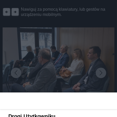
REKLAMA
Nawiguj za pomocą klawiatury, lub gestów na
urządzeniu mobilnym.
fot:
Wszystko, co pracodawcy muszą wiedzieć o
Drogi Użytkowniku,