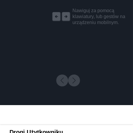
REKLAMA
Nawiguj za pomocą
klawiatury, lub gestów na
urządzeniu mobilnym.
Drogi Użytkowniku,