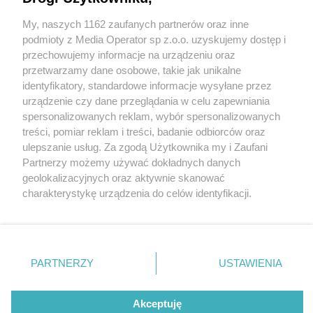
My, naszych 1162 zaufanych partnerów oraz inne
Wydawca mediów
lokalnych
podmioty z Media Operator sp z.o.o. uzyskujemy dostęp i
przechowujemy informacje na urządzeniu oraz
przetwarzamy dane osobowe, takie jak unikalne
identyfikatory, standardowe informacje wysyłane przez
urządzenie czy dane przeglądania w celu zapewniania
3 / 0
spersonalizowanych reklam, wybór spersonalizowanych
Nie zapomnij
treści, pomiar reklam i treści, badanie odbiorców oraz
zapoznać się z:
polityką prywatności
ulepszanie usług. Za zgodą Użytkownika my i Zaufani
Twoje
miasto
Skontakuj się
z nami
Partnerzy możemy używać dokładnych danych
Piekary Śląskie
Kontakt
geolokalizacyjnych oraz aktywnie skanować
Chorzów
Redakcja
charakterystykę urządzenia do celów identyfikacji.
Tarnowskie Góry
Newsletter
Ruda Śląska
Reklama
Ponieważ cenimy Twoją prywatność, prosimy o zgodę na
Świętochłowice
korzystanie z tych technologii poprzez kliknięcie
Tychy
„Akceptuję”. Zgoda jest dobrowolna i zawsze możesz ją
Bytom
Katowice
zmienić/wycofać klikając przycisk ustawień prywatności
REKLAMA
PARTNERZY
USTAWIENIA
Gliwice
znajdujący się w lewym dolnym rogu strony
. Niektóre
Zabrze
Zagłębie
rodzaje przetwarzania danych nie wymagają zgody
użytkownika, ale masz prawo sprzeciwić się takiemu
Akceptuję