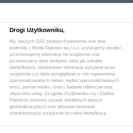
Drogi Użytkowniku,
My, naszych 1162 zaufanych partnerów oraz inne
Wydawca mediów
lokalnych
podmioty z Media Operator sp z.o.o. uzyskujemy dostęp i
przechowujemy informacje na urządzeniu oraz
przetwarzamy dane osobowe, takie jak unikalne
identyfikatory, standardowe informacje wysyłane przez
urządzenie czy dane przeglądania w celu zapewniania
spersonalizowanych reklam, wybór spersonalizowanych
Nie zapomnij
treści, pomiar reklam i treści, badanie odbiorców oraz
zapoznać się z:
polityką prywatności
ulepszanie usług. Za zgodą Użytkownika my i Zaufani
Twoje
miasto
Skontakuj się
z nami
Partnerzy możemy używać dokładnych danych
Piekary Śląskie
Kontakt
geolokalizacyjnych oraz aktywnie skanować
Chorzów
Redakcja
charakterystykę urządzenia do celów identyfikacji.
Tarnowskie Góry
Newsletter
Ruda Śląska
Reklama
Ponieważ cenimy Twoją prywatność, prosimy o zgodę na
Świętochłowice
korzystanie z tych technologii poprzez kliknięcie
Tychy
„Akceptuję”. Zgoda jest dobrowolna i zawsze możesz ją