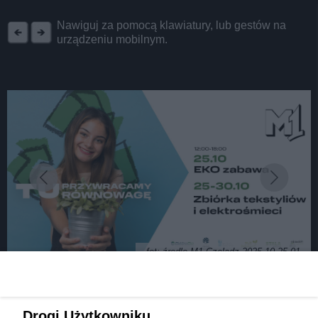
REKLAMA
Nawiguj za pomocą klawiatury, lub gestów na
urządzeniu mobilnym.
fot: źrodlo M1 Czeladz 2025 10 25 01
Będzin, Czeladź. Wrzosy za stare klamory i
Drogi Użytkowniku,