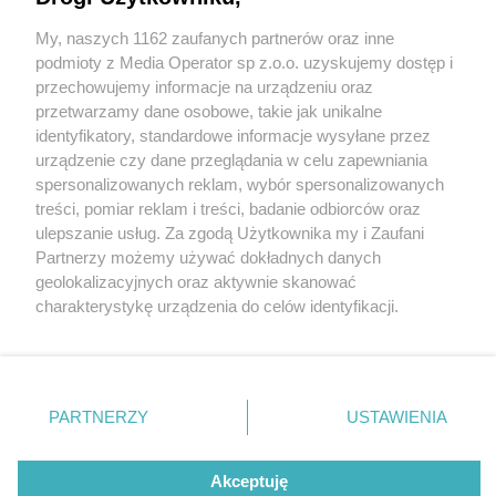
ciuchy? Wystarczy przynieść elektrośmieci lub
tekstylia pod Centrum Handlowe «M1»
My, naszych 1162 zaufanych partnerów oraz inne
Wydawca mediów
lokalnych
podmioty z Media Operator sp z.o.o. uzyskujemy dostęp i
przechowujemy informacje na urządzeniu oraz
2 / 2
przetwarzamy dane osobowe, takie jak unikalne
identyfikatory, standardowe informacje wysyłane przez
Czeladz Centrum Handlowe
urządzenie czy dane przeglądania w celu zapewniania
spersonalizowanych reklam, wybór spersonalizowanych
M1 Wrzosy Za Smieci Plakat Z
Nie zapomnij
treści, pomiar reklam i treści, badanie odbiorców oraz
zapoznać się z:
polityką prywatności
ulepszanie usług. Za zgodą Użytkownika my i Zaufani
Twoje
miasto
Skontakuj się
z nami
Partnerzy możemy używać dokładnych danych
Wróć do artykułu:
Piekary Śląskie
Kontakt
geolokalizacyjnych oraz aktywnie skanować
Chorzów
Redakcja
Będzin, Czeladź. Wrzosy za stare klamory i
charakterystykę urządzenia do celów identyfikacji.
Tarnowskie Góry
Newsletter
ciuchy? Wystarczy przynieść elektrośmieci lub
Ruda Śląska
Reklama
Ponieważ cenimy Twoją prywatność, prosimy o zgodę na
tekstylia pod Centrum Handlowe «M1»
Świętochłowice
korzystanie z tych technologii poprzez kliknięcie
Tychy
„Akceptuję”. Zgoda jest dobrowolna i zawsze możesz ją
Bytom
Katowice
zmienić/wycofać klikając przycisk ustawień prywatności
REKLAMA
PARTNERZY
USTAWIENIA
Gliwice
znajdujący się w lewym dolnym rogu strony
. Niektóre
Zabrze
Zagłębie
rodzaje przetwarzania danych nie wymagają zgody
użytkownika, ale masz prawo sprzeciwić się takiemu
Akceptuję