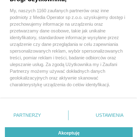
My, naszych 1160 zaufanych partnerów oraz inne
Wydawca mediów
lokalnych
podmioty z Media Operator sp z.o.o. uzyskujemy dostęp i
przechowujemy informacje na urządzeniu oraz
przetwarzamy dane osobowe, takie jak unikalne
identyfikatory, standardowe informacje wysyłane przez
urządzenie czy dane przeglądania w celu zapewniania
1 / 0
spersonalizowanych reklam, wybór spersonalizowanych
Nie zapomnij
treści, pomiar reklam i treści, badanie odbiorców oraz
zapoznać się z:
polityką prywatności
ulepszanie usług. Za zgodą Użytkownika my i Zaufani
Twoje
miasto
Skontakuj się
z nami
Partnerzy możemy używać dokładnych danych
Piekary Śląskie
Kontakt
geolokalizacyjnych oraz aktywnie skanować
Chorzów
Redakcja
charakterystykę urządzenia do celów identyfikacji.
Tarnowskie Góry
Newsletter
Ruda Śląska
Reklama
Ponieważ cenimy Twoją prywatność, prosimy o zgodę na
Świętochłowice
korzystanie z tych technologii poprzez kliknięcie
Tychy
„Akceptuję”. Zgoda jest dobrowolna i zawsze możesz ją
Bytom
Katowice
zmienić/wycofać klikając przycisk ustawień prywatności
REKLAMA
PARTNERZY
USTAWIENIA
Gliwice
znajdujący się w lewym dolnym rogu strony
. Niektóre
Zabrze
Zagłębie
rodzaje przetwarzania danych nie wymagają zgody
użytkownika, ale masz prawo sprzeciwić się takiemu
Akceptuję