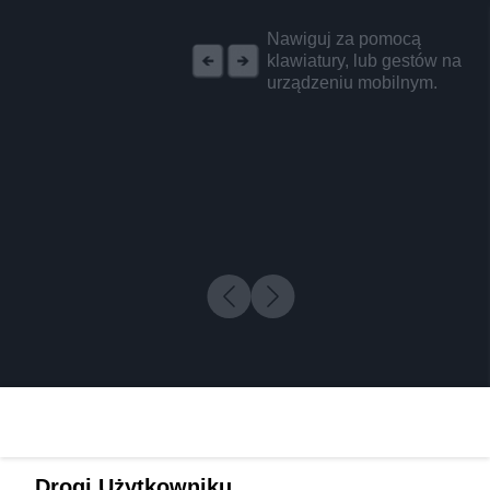
REKLAMA
Nawiguj za pomocą
klawiatury, lub gestów na
urządzeniu mobilnym.
Drogi Użytkowniku,