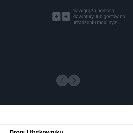
REKLAMA
Nawiguj za pomocą
klawiatury, lub gestów na
urządzeniu mobilnym.
Drogi Użytkowniku,