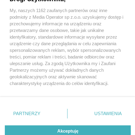
My, naszych 1162 zaufanych partnerów oraz inne
Wydawca mediów
lokalnych
podmioty z Media Operator sp z.o.o. uzyskujemy dostęp i
przechowujemy informacje na urządzeniu oraz
przetwarzamy dane osobowe, takie jak unikalne
identyfikatory, standardowe informacje wysyłane przez
urządzenie czy dane przeglądania w celu zapewniania
4 / 0
spersonalizowanych reklam, wybór spersonalizowanych
Nie zapomnij
treści, pomiar reklam i treści, badanie odbiorców oraz
zapoznać się z:
polityką prywatności
ulepszanie usług. Za zgodą Użytkownika my i Zaufani
Twoje
miasto
Skontakuj się
z nami
Partnerzy możemy używać dokładnych danych
Piekary Śląskie
Kontakt
geolokalizacyjnych oraz aktywnie skanować
Chorzów
Redakcja
charakterystykę urządzenia do celów identyfikacji.
Tarnowskie Góry
Newsletter
Ruda Śląska
Reklama
Ponieważ cenimy Twoją prywatność, prosimy o zgodę na
Świętochłowice
korzystanie z tych technologii poprzez kliknięcie
Tychy
„Akceptuję”. Zgoda jest dobrowolna i zawsze możesz ją
Bytom
Katowice
zmienić/wycofać klikając przycisk ustawień prywatności
REKLAMA
PARTNERZY
USTAWIENIA
Gliwice
znajdujący się w lewym dolnym rogu strony
. Niektóre
Zabrze
Zagłębie
rodzaje przetwarzania danych nie wymagają zgody
użytkownika, ale masz prawo sprzeciwić się takiemu
Akceptuję