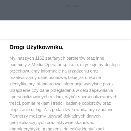
REKLAMA
Drogi Użytkowniku,
My, naszych 1162 zaufanych partnerów oraz inne
Wydawca mediów
lokalnych
podmioty z Media Operator sp z.o.o. uzyskujemy dostęp i
przechowujemy informacje na urządzeniu oraz
przetwarzamy dane osobowe, takie jak unikalne
identyfikatory, standardowe informacje wysyłane przez
urządzenie czy dane przeglądania w celu zapewniania
spersonalizowanych reklam, wybór spersonalizowanych
Nie zapomnij
treści, pomiar reklam i treści, badanie odbiorców oraz
zapoznać się z:
polityką prywatności
ulepszanie usług. Za zgodą Użytkownika my i Zaufani
Twoje
miasto
Skontakuj się
z nami
Partnerzy możemy używać dokładnych danych
Piekary Śląskie
Kontakt
geolokalizacyjnych oraz aktywnie skanować
Chorzów
Redakcja
charakterystykę urządzenia do celów identyfikacji.
Tarnowskie Góry
Newsletter