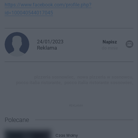
https://www.facebook.com/profile.php?
id=100040544017045
24/01/2023
Napisz
Reklama
do mnie
pizzeria sosnowiec,
nowa pizzeria w sosnowcu,
pocco italia ristorante,
pocco italia ristorante sosnowiec,
REKLAMA
Polecane
Czas Wolny