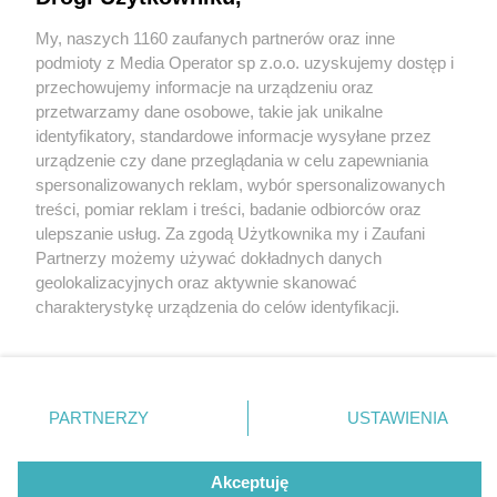
My, naszych 1160 zaufanych partnerów oraz inne
Wydawca mediów
lokalnych
podmioty z Media Operator sp z.o.o. uzyskujemy dostęp i
przechowujemy informacje na urządzeniu oraz
przetwarzamy dane osobowe, takie jak unikalne
identyfikatory, standardowe informacje wysyłane przez
urządzenie czy dane przeglądania w celu zapewniania
1 / 0
spersonalizowanych reklam, wybór spersonalizowanych
Nie zapomnij
treści, pomiar reklam i treści, badanie odbiorców oraz
zapoznać się z:
polityką prywatności
ulepszanie usług. Za zgodą Użytkownika my i Zaufani
Twoje
miasto
Skontakuj się
z nami
Partnerzy możemy używać dokładnych danych
Piekary Śląskie
Kontakt
geolokalizacyjnych oraz aktywnie skanować
Chorzów
Redakcja
charakterystykę urządzenia do celów identyfikacji.
Tarnowskie Góry
Newsletter
Ruda Śląska
Reklama
Ponieważ cenimy Twoją prywatność, prosimy o zgodę na
Świętochłowice
korzystanie z tych technologii poprzez kliknięcie
Tychy
„Akceptuję”. Zgoda jest dobrowolna i zawsze możesz ją
Bytom
Katowice
zmienić/wycofać klikając przycisk ustawień prywatności
REKLAMA
PARTNERZY
USTAWIENIA
Gliwice
znajdujący się w lewym dolnym rogu strony
. Niektóre
Zabrze
Zagłębie
rodzaje przetwarzania danych nie wymagają zgody
użytkownika, ale masz prawo sprzeciwić się takiemu
Akceptuję