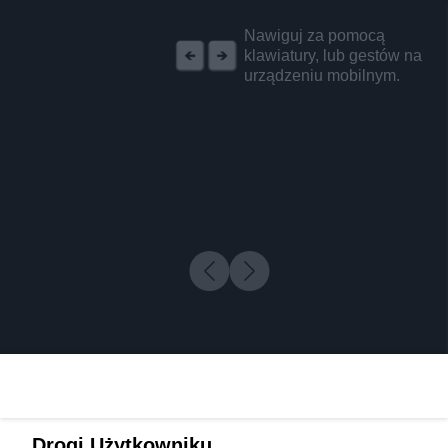
REKLAMA
Nawiguj za pomocą
klawiatury, lub gestów na
urządzeniu mobilnym.
Drogi Użytkowniku,