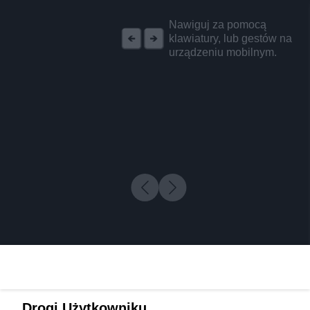
REKLAMA
Nawiguj za pomocą
klawiatury, lub gestów na
urządzeniu mobilnym.
Drogi Użytkowniku,