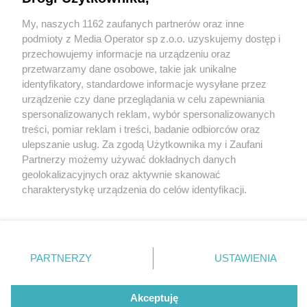
My, naszych 1162 zaufanych partnerów oraz inne
Wydawca mediów
lokalnych
podmioty z Media Operator sp z.o.o. uzyskujemy dostęp i
przechowujemy informacje na urządzeniu oraz
przetwarzamy dane osobowe, takie jak unikalne
identyfikatory, standardowe informacje wysyłane przez
urządzenie czy dane przeglądania w celu zapewniania
1 / 0
spersonalizowanych reklam, wybór spersonalizowanych
Nie zapomnij
treści, pomiar reklam i treści, badanie odbiorców oraz
zapoznać się z:
polityką prywatności
ulepszanie usług. Za zgodą Użytkownika my i Zaufani
Twoje
miasto
Skontakuj się
z nami
Partnerzy możemy używać dokładnych danych
Piekary Śląskie
Kontakt
geolokalizacyjnych oraz aktywnie skanować
Chorzów
Redakcja
charakterystykę urządzenia do celów identyfikacji.
Tarnowskie Góry
Newsletter
Ruda Śląska
Reklama
Ponieważ cenimy Twoją prywatność, prosimy o zgodę na
Świętochłowice
korzystanie z tych technologii poprzez kliknięcie
Tychy
„Akceptuję”. Zgoda jest dobrowolna i zawsze możesz ją
Bytom
Katowice
zmienić/wycofać klikając przycisk ustawień prywatności
REKLAMA
PARTNERZY
USTAWIENIA
Gliwice
znajdujący się w lewym dolnym rogu strony
. Niektóre
Zabrze
Zagłębie
rodzaje przetwarzania danych nie wymagają zgody
użytkownika, ale masz prawo sprzeciwić się takiemu
Akceptuję