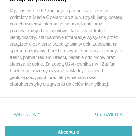
My, naszych 1162 zaufanych partnerów oraz inne
Wydawca mediów
lokalnych
podmioty z Media Operator sp z.o.o. uzyskujemy dostęp i
przechowujemy informacje na urządzeniu oraz
przetwarzamy dane osobowe, takie jak unikalne
identyfikatory, standardowe informacje wysyłane przez
urządzenie czy dane przeglądania w celu zapewniania
1 / 0
spersonalizowanych reklam, wybór spersonalizowanych
Nie zapomnij
treści, pomiar reklam i treści, badanie odbiorców oraz
zapoznać się z:
polityką prywatności
ulepszanie usług. Za zgodą Użytkownika my i Zaufani
Twoje
miasto
Skontakuj się
z nami
Partnerzy możemy używać dokładnych danych
Piekary Śląskie
Kontakt
geolokalizacyjnych oraz aktywnie skanować
Chorzów
Redakcja
charakterystykę urządzenia do celów identyfikacji.
Tarnowskie Góry
Newsletter
Ruda Śląska
Reklama
Ponieważ cenimy Twoją prywatność, prosimy o zgodę na
Świętochłowice
korzystanie z tych technologii poprzez kliknięcie
Tychy
„Akceptuję”. Zgoda jest dobrowolna i zawsze możesz ją
Bytom
Katowice
zmienić/wycofać klikając przycisk ustawień prywatności
REKLAMA
PARTNERZY
USTAWIENIA
Gliwice
znajdujący się w lewym dolnym rogu strony
. Niektóre
Zabrze
Zagłębie
rodzaje przetwarzania danych nie wymagają zgody
użytkownika, ale masz prawo sprzeciwić się takiemu
Akceptuję