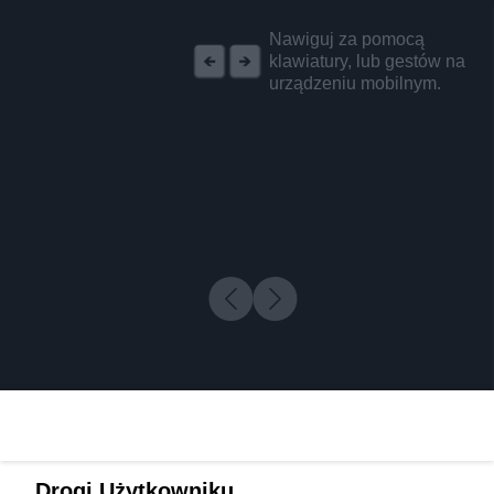
REKLAMA
Nawiguj za pomocą
klawiatury, lub gestów na
urządzeniu mobilnym.
Drogi Użytkowniku,