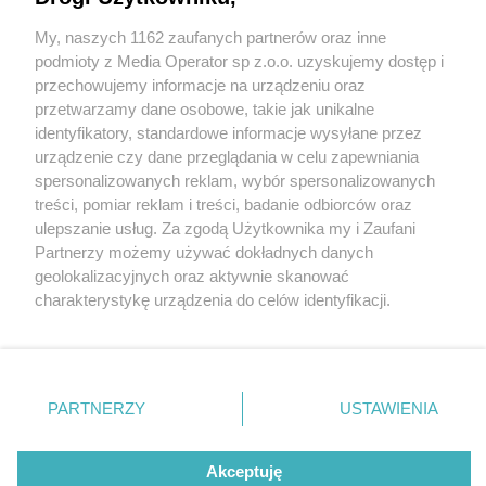
My, naszych 1162 zaufanych partnerów oraz inne
Wydawca mediów
lokalnych
podmioty z Media Operator sp z.o.o. uzyskujemy dostęp i
przechowujemy informacje na urządzeniu oraz
przetwarzamy dane osobowe, takie jak unikalne
identyfikatory, standardowe informacje wysyłane przez
urządzenie czy dane przeglądania w celu zapewniania
4 / 0
spersonalizowanych reklam, wybór spersonalizowanych
Nie zapomnij
treści, pomiar reklam i treści, badanie odbiorców oraz
zapoznać się z:
polityką prywatności
ulepszanie usług. Za zgodą Użytkownika my i Zaufani
Twoje
miasto
Skontakuj się
z nami
Partnerzy możemy używać dokładnych danych
Piekary Śląskie
Kontakt
geolokalizacyjnych oraz aktywnie skanować
Chorzów
Redakcja
charakterystykę urządzenia do celów identyfikacji.
Tarnowskie Góry
Newsletter
Ruda Śląska
Reklama
Ponieważ cenimy Twoją prywatność, prosimy o zgodę na
Świętochłowice
korzystanie z tych technologii poprzez kliknięcie
Tychy
„Akceptuję”. Zgoda jest dobrowolna i zawsze możesz ją
Bytom
Katowice
zmienić/wycofać klikając przycisk ustawień prywatności
REKLAMA
PARTNERZY
USTAWIENIA
Gliwice
znajdujący się w lewym dolnym rogu strony
. Niektóre
Zabrze
Zagłębie
rodzaje przetwarzania danych nie wymagają zgody
użytkownika, ale masz prawo sprzeciwić się takiemu
Akceptuję