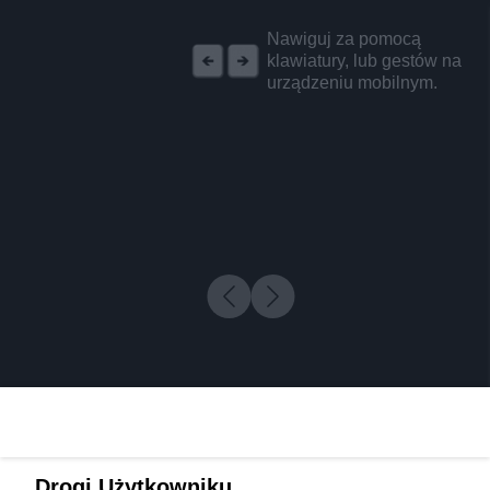
REKLAMA
Nawiguj za pomocą
klawiatury, lub gestów na
urządzeniu mobilnym.
Drogi Użytkowniku,