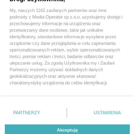
My, naszych 1162 zaufanych partnerów oraz inne
Wydawca mediów
lokalnych
podmioty z Media Operator sp z.o.o. uzyskujemy dostęp i
przechowujemy informacje na urządzeniu oraz
przetwarzamy dane osobowe, takie jak unikalne
identyfikatory, standardowe informacje wysyłane przez
urządzenie czy dane przeglądania w celu zapewniania
2 / 0
spersonalizowanych reklam, wybór spersonalizowanych
Nie zapomnij
treści, pomiar reklam i treści, badanie odbiorców oraz
zapoznać się z:
polityką prywatności
ulepszanie usług. Za zgodą Użytkownika my i Zaufani
Twoje
miasto
Skontakuj się
z nami
Partnerzy możemy używać dokładnych danych
Piekary Śląskie
Kontakt
geolokalizacyjnych oraz aktywnie skanować
Chorzów
Redakcja
charakterystykę urządzenia do celów identyfikacji.
Tarnowskie Góry
Newsletter
Ruda Śląska
Reklama
Ponieważ cenimy Twoją prywatność, prosimy o zgodę na
Świętochłowice
korzystanie z tych technologii poprzez kliknięcie
Tychy
„Akceptuję”. Zgoda jest dobrowolna i zawsze możesz ją
Bytom
Katowice
zmienić/wycofać klikając przycisk ustawień prywatności
REKLAMA
PARTNERZY
USTAWIENIA
Gliwice
znajdujący się w lewym dolnym rogu strony
. Niektóre
Zabrze
Zagłębie
rodzaje przetwarzania danych nie wymagają zgody
użytkownika, ale masz prawo sprzeciwić się takiemu
Akceptuję