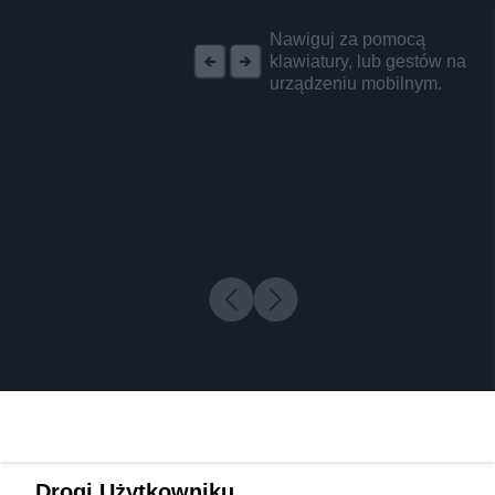
REKLAMA
Nawiguj za pomocą
klawiatury, lub gestów na
urządzeniu mobilnym.
Drogi Użytkowniku,