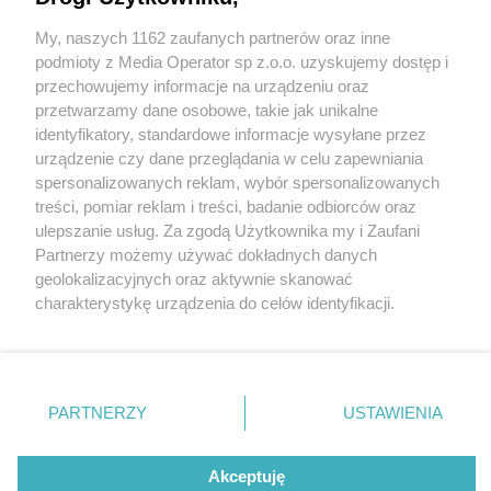
My, naszych 1162 zaufanych partnerów oraz inne
Wydawca mediów
lokalnych
podmioty z Media Operator sp z.o.o. uzyskujemy dostęp i
przechowujemy informacje na urządzeniu oraz
przetwarzamy dane osobowe, takie jak unikalne
identyfikatory, standardowe informacje wysyłane przez
urządzenie czy dane przeglądania w celu zapewniania
1 / 0
spersonalizowanych reklam, wybór spersonalizowanych
Nie zapomnij
treści, pomiar reklam i treści, badanie odbiorców oraz
zapoznać się z:
polityką prywatności
ulepszanie usług. Za zgodą Użytkownika my i Zaufani
Twoje
miasto
Skontakuj się
z nami
Partnerzy możemy używać dokładnych danych
Piekary Śląskie
Kontakt
geolokalizacyjnych oraz aktywnie skanować
Chorzów
Redakcja
charakterystykę urządzenia do celów identyfikacji.
Tarnowskie Góry
Newsletter
Ruda Śląska
Reklama
Ponieważ cenimy Twoją prywatność, prosimy o zgodę na
Świętochłowice
korzystanie z tych technologii poprzez kliknięcie
Tychy
„Akceptuję”. Zgoda jest dobrowolna i zawsze możesz ją
Bytom
Katowice
zmienić/wycofać klikając przycisk ustawień prywatności
REKLAMA
PARTNERZY
USTAWIENIA
Gliwice
znajdujący się w lewym dolnym rogu strony
. Niektóre
Zabrze
Zagłębie
rodzaje przetwarzania danych nie wymagają zgody
użytkownika, ale masz prawo sprzeciwić się takiemu
Akceptuję