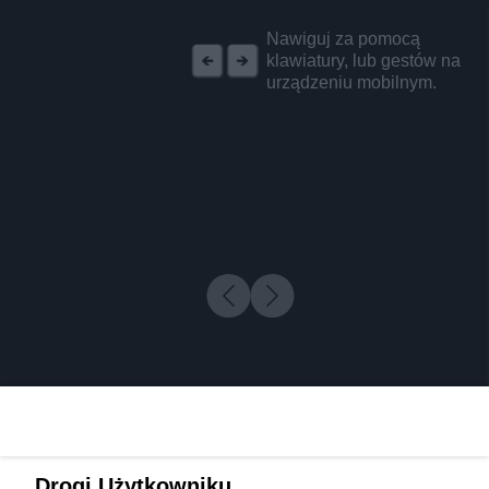
REKLAMA
Nawiguj za pomocą
klawiatury, lub gestów na
urządzeniu mobilnym.
Drogi Użytkowniku,