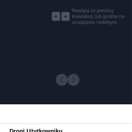
REKLAMA
Nawiguj za pomocą
klawiatury, lub gestów na
urządzeniu mobilnym.
Drogi Użytkowniku,