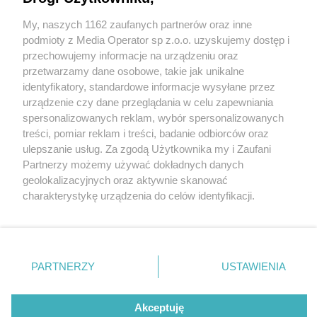
My, naszych 1162 zaufanych partnerów oraz inne
Wydawca mediów
lokalnych
podmioty z Media Operator sp z.o.o. uzyskujemy dostęp i
przechowujemy informacje na urządzeniu oraz
przetwarzamy dane osobowe, takie jak unikalne
identyfikatory, standardowe informacje wysyłane przez
urządzenie czy dane przeglądania w celu zapewniania
2 / 0
spersonalizowanych reklam, wybór spersonalizowanych
Nie zapomnij
treści, pomiar reklam i treści, badanie odbiorców oraz
zapoznać się z:
polityką prywatności
ulepszanie usług. Za zgodą Użytkownika my i Zaufani
Twoje
miasto
Skontakuj się
z nami
Partnerzy możemy używać dokładnych danych
Piekary Śląskie
Kontakt
geolokalizacyjnych oraz aktywnie skanować
Chorzów
Redakcja
charakterystykę urządzenia do celów identyfikacji.
Tarnowskie Góry
Newsletter
Ruda Śląska
Reklama
Ponieważ cenimy Twoją prywatność, prosimy o zgodę na
Świętochłowice
korzystanie z tych technologii poprzez kliknięcie
Tychy
„Akceptuję”. Zgoda jest dobrowolna i zawsze możesz ją
Bytom
Katowice
zmienić/wycofać klikając przycisk ustawień prywatności
REKLAMA
PARTNERZY
USTAWIENIA
Gliwice
znajdujący się w lewym dolnym rogu strony
. Niektóre
Zabrze
Zagłębie
rodzaje przetwarzania danych nie wymagają zgody
użytkownika, ale masz prawo sprzeciwić się takiemu
Akceptuję