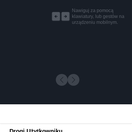
REKLAMA
Nawiguj za pomocą
klawiatury, lub gestów na
urządzeniu mobilnym.
Drogi Użytkowniku,