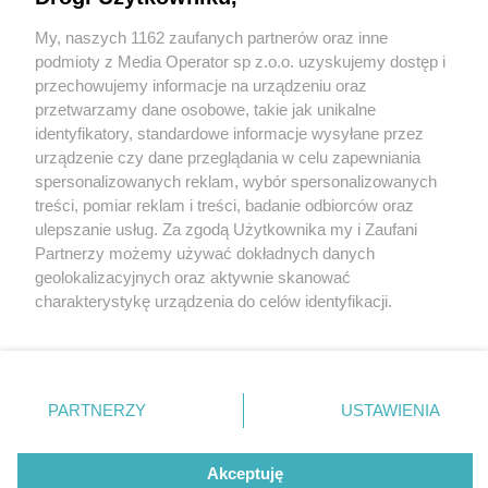
My, naszych 1162 zaufanych partnerów oraz inne
Wydawca mediów
lokalnych
podmioty z Media Operator sp z.o.o. uzyskujemy dostęp i
przechowujemy informacje na urządzeniu oraz
przetwarzamy dane osobowe, takie jak unikalne
identyfikatory, standardowe informacje wysyłane przez
urządzenie czy dane przeglądania w celu zapewniania
4 / 0
spersonalizowanych reklam, wybór spersonalizowanych
Nie zapomnij
treści, pomiar reklam i treści, badanie odbiorców oraz
zapoznać się z:
polityką prywatności
ulepszanie usług. Za zgodą Użytkownika my i Zaufani
Twoje
miasto
Skontakuj się
z nami
Partnerzy możemy używać dokładnych danych
Piekary Śląskie
Kontakt
geolokalizacyjnych oraz aktywnie skanować
Chorzów
Redakcja
charakterystykę urządzenia do celów identyfikacji.
Tarnowskie Góry
Newsletter
Ruda Śląska
Reklama
Ponieważ cenimy Twoją prywatność, prosimy o zgodę na
Świętochłowice
korzystanie z tych technologii poprzez kliknięcie
Tychy
„Akceptuję”. Zgoda jest dobrowolna i zawsze możesz ją
Bytom
Katowice
zmienić/wycofać klikając przycisk ustawień prywatności
REKLAMA
PARTNERZY
USTAWIENIA
Gliwice
znajdujący się w lewym dolnym rogu strony
. Niektóre
Zabrze
Zagłębie
rodzaje przetwarzania danych nie wymagają zgody
użytkownika, ale masz prawo sprzeciwić się takiemu
Akceptuję