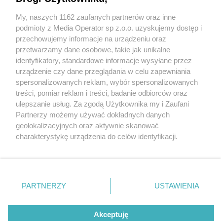
My, naszych 1162 zaufanych partnerów oraz inne
Wydawca mediów
lokalnych
podmioty z Media Operator sp z.o.o. uzyskujemy dostęp i
przechowujemy informacje na urządzeniu oraz
przetwarzamy dane osobowe, takie jak unikalne
identyfikatory, standardowe informacje wysyłane przez
urządzenie czy dane przeglądania w celu zapewniania
5 / 0
spersonalizowanych reklam, wybór spersonalizowanych
Nie zapomnij
treści, pomiar reklam i treści, badanie odbiorców oraz
zapoznać się z:
polityką prywatności
ulepszanie usług. Za zgodą Użytkownika my i Zaufani
Twoje
miasto
Skontakuj się
z nami
Partnerzy możemy używać dokładnych danych
Piekary Śląskie
Kontakt
geolokalizacyjnych oraz aktywnie skanować
Chorzów
Redakcja
charakterystykę urządzenia do celów identyfikacji.
Tarnowskie Góry
Newsletter
Ruda Śląska
Reklama
Ponieważ cenimy Twoją prywatność, prosimy o zgodę na
Świętochłowice
korzystanie z tych technologii poprzez kliknięcie
Tychy
„Akceptuję”. Zgoda jest dobrowolna i zawsze możesz ją
Bytom
Katowice
zmienić/wycofać klikając przycisk ustawień prywatności
REKLAMA
PARTNERZY
USTAWIENIA
Gliwice
znajdujący się w lewym dolnym rogu strony
. Niektóre
Zabrze
Zagłębie
rodzaje przetwarzania danych nie wymagają zgody
użytkownika, ale masz prawo sprzeciwić się takiemu
Akceptuję