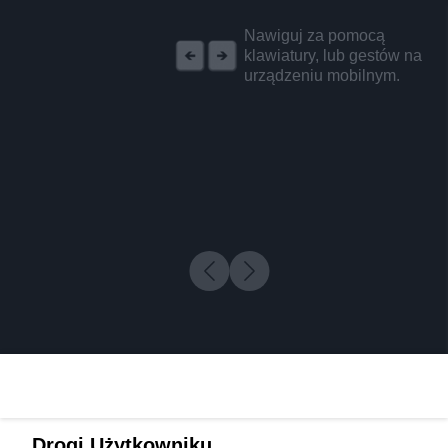
REKLAMA
Nawiguj za pomocą
klawiatury, lub gestów na
urządzeniu mobilnym.
Drogi Użytkowniku,