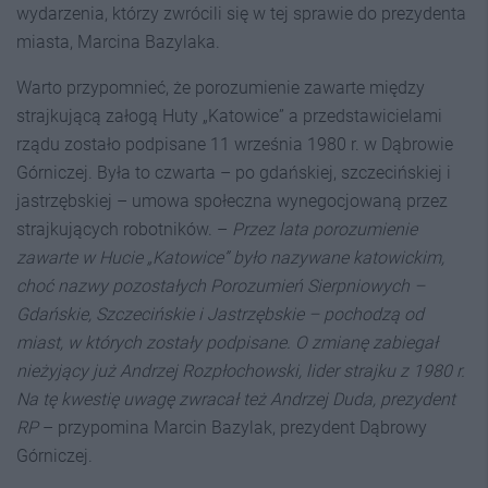
wydarzenia, którzy zwrócili się w tej sprawie do prezydenta
miasta, Marcina Bazylaka.
Warto przypomnieć, że porozumienie zawarte między
strajkującą załogą Huty „Katowice” a przedstawicielami
rządu zostało podpisane 11 września 1980 r. w Dąbrowie
Górniczej. Była to czwarta – po gdańskiej, szczecińskiej i
jastrzębskiej – umowa społeczna wynegocjowaną przez
strajkujących robotników. –
Przez lata porozumienie
zawarte w Hucie „Katowice” było nazywane katowickim,
choć nazwy pozostałych Porozumień Sierpniowych –
Gdańskie, Szczecińskie i Jastrzębskie – pochodzą od
miast, w których zostały podpisane. O zmianę zabiegał
nieżyjący już Andrzej Rozpłochowski, lider strajku z 1980 r.
Na tę kwestię uwagę zwracał też Andrzej Duda, prezydent
RP
– przypomina Marcin Bazylak, prezydent Dąbrowy
Górniczej.