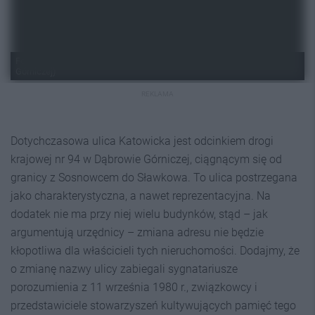
Fot. Dariusz Nowak (Facebook/ Marcin Bazylak - prezydent Dąbrowy
Górniczej)
REKLAMA
Dotychczasowa ulica Katowicka jest odcinkiem drogi
krajowej nr 94 w Dąbrowie Górniczej, ciągnącym się od
granicy z Sosnowcem do Sławkowa. To ulica postrzegana
jako charakterystyczna, a nawet reprezentacyjna. Na
dodatek nie ma przy niej wielu budynków, stąd – jak
argumentują urzędnicy – zmiana adresu nie będzie
kłopotliwa dla właścicieli tych nieruchomości. Dodajmy, że
o zmianę nazwy ulicy zabiegali sygnatariusze
porozumienia z 11 września 1980 r., związkowcy i
przedstawiciele stowarzyszeń kultywujących pamięć tego