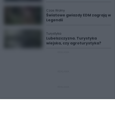
Czas Wolny
Światowe gwiazdy EDM zagrają w
Legendii
Turystyka
Lubelszczyzna. Turystyka
wiejska, czy agroturystyka?
REKLAMA
REKLAMA
REKLAMA