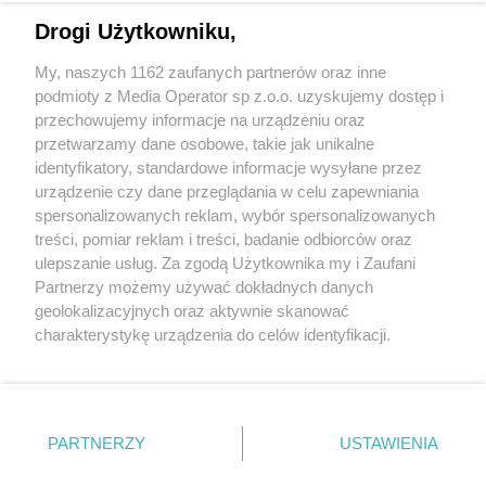
Drogi Użytkowniku,
My, naszych 1162 zaufanych partnerów oraz inne
Wydawca mediów
lokalnych
podmioty z Media Operator sp z.o.o. uzyskujemy dostęp i
przechowujemy informacje na urządzeniu oraz
przetwarzamy dane osobowe, takie jak unikalne
identyfikatory, standardowe informacje wysyłane przez
urządzenie czy dane przeglądania w celu zapewniania
spersonalizowanych reklam, wybór spersonalizowanych
Nie zapomnij
treści, pomiar reklam i treści, badanie odbiorców oraz
zapoznać się z:
polityką prywatności
ulepszanie usług. Za zgodą Użytkownika my i Zaufani
Twoje
miasto
Skontakuj się
z nami
Partnerzy możemy używać dokładnych danych
Piekary Śląskie
Kontakt
geolokalizacyjnych oraz aktywnie skanować
Chorzów
Redakcja
charakterystykę urządzenia do celów identyfikacji.
Tarnowskie Góry
Newsletter
Ruda Śląska
Reklama
Ponieważ cenimy Twoją prywatność, prosimy o zgodę na
Świętochłowice
korzystanie z tych technologii poprzez kliknięcie
Tychy
„Akceptuję”. Zgoda jest dobrowolna i zawsze możesz ją
Bytom
Katowice
zmienić/wycofać klikając przycisk ustawień prywatności
PARTNERZY
USTAWIENIA
Gliwice
znajdujący się w lewym dolnym rogu strony
. Niektóre
Zabrze
Zagłębie
rodzaje przetwarzania danych nie wymagają zgody