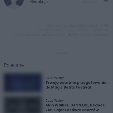
Redakcja
do mnie
ulica porozumień dąbrowskich 1980,
zmiana nazwy ulicy w dąbrowie górniczej,
ulica katowicka zmiana nazwy,
dk 94 dąbrowa górnicza,
REKLAMA
Polecane
Czas Wolny
Trwają ostatnie przygotowania
do Magic Beats Festival
Czas Wolny
Alan Walker, DJ SNAKE, Bedoes
2115: Fajer Festiwal Chorzów