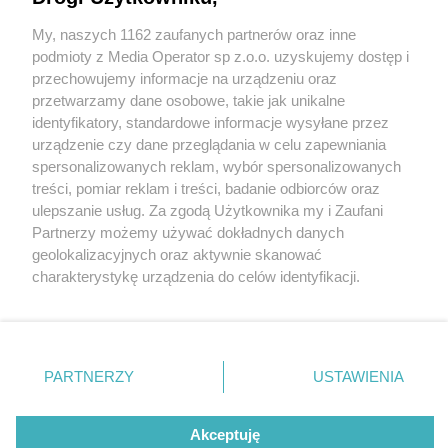
My, naszych 1162 zaufanych partnerów oraz inne
Wydawca mediów
lokalnych
podmioty z Media Operator sp z.o.o. uzyskujemy dostęp i
przechowujemy informacje na urządzeniu oraz
przetwarzamy dane osobowe, takie jak unikalne
identyfikatory, standardowe informacje wysyłane przez
urządzenie czy dane przeglądania w celu zapewniania
1 / 0
spersonalizowanych reklam, wybór spersonalizowanych
Nie zapomnij
treści, pomiar reklam i treści, badanie odbiorców oraz
zapoznać się z:
polityką prywatności
ulepszanie usług. Za zgodą Użytkownika my i Zaufani
Twoje
miasto
Skontakuj się
z nami
Partnerzy możemy używać dokładnych danych
Piekary Śląskie
Kontakt
geolokalizacyjnych oraz aktywnie skanować
Chorzów
Redakcja
charakterystykę urządzenia do celów identyfikacji.
Tarnowskie Góry
Newsletter
Ruda Śląska
Reklama
Ponieważ cenimy Twoją prywatność, prosimy o zgodę na
Świętochłowice
korzystanie z tych technologii poprzez kliknięcie
Tychy
„Akceptuję”. Zgoda jest dobrowolna i zawsze możesz ją
Bytom
Katowice
zmienić/wycofać klikając przycisk ustawień prywatności
REKLAMA
PARTNERZY
USTAWIENIA
Gliwice
znajdujący się w lewym dolnym rogu strony
. Niektóre
Zabrze
Zagłębie
rodzaje przetwarzania danych nie wymagają zgody
użytkownika, ale masz prawo sprzeciwić się takiemu
Akceptuję