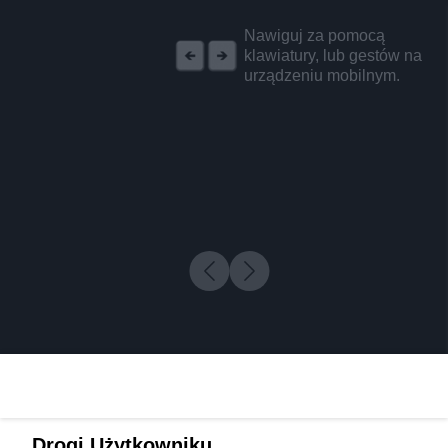
REKLAMA
Nawiguj za pomocą
klawiatury, lub gestów na
urządzeniu mobilnym.
Drogi Użytkowniku,