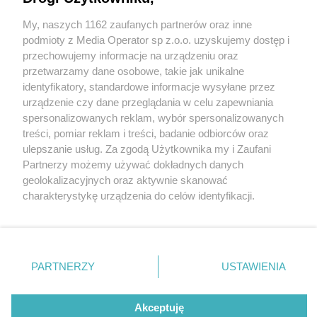
My, naszych 1162 zaufanych partnerów oraz inne
Wydawca mediów
lokalnych
podmioty z Media Operator sp z.o.o. uzyskujemy dostęp i
przechowujemy informacje na urządzeniu oraz
przetwarzamy dane osobowe, takie jak unikalne
identyfikatory, standardowe informacje wysyłane przez
urządzenie czy dane przeglądania w celu zapewniania
4 / 0
spersonalizowanych reklam, wybór spersonalizowanych
Nie zapomnij
treści, pomiar reklam i treści, badanie odbiorców oraz
zapoznać się z:
polityką prywatności
ulepszanie usług. Za zgodą Użytkownika my i Zaufani
Twoje
miasto
Skontakuj się
z nami
Partnerzy możemy używać dokładnych danych
Piekary Śląskie
Kontakt
geolokalizacyjnych oraz aktywnie skanować
Chorzów
Redakcja
charakterystykę urządzenia do celów identyfikacji.
Tarnowskie Góry
Newsletter
Ruda Śląska
Reklama
Ponieważ cenimy Twoją prywatność, prosimy o zgodę na
Świętochłowice
korzystanie z tych technologii poprzez kliknięcie
Tychy
„Akceptuję”. Zgoda jest dobrowolna i zawsze możesz ją
Bytom
Katowice
zmienić/wycofać klikając przycisk ustawień prywatności
REKLAMA
PARTNERZY
USTAWIENIA
Gliwice
znajdujący się w lewym dolnym rogu strony
. Niektóre
Zabrze
Zagłębie
rodzaje przetwarzania danych nie wymagają zgody
użytkownika, ale masz prawo sprzeciwić się takiemu
Akceptuję