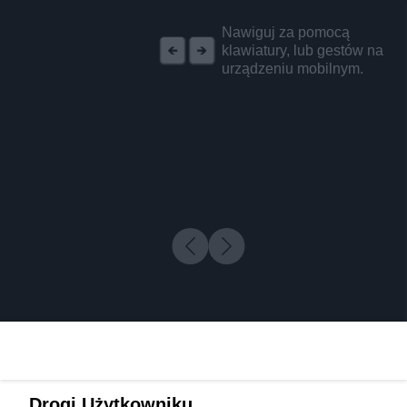
REKLAMA
Nawiguj za pomocą
klawiatury, lub gestów na
urządzeniu mobilnym.
Drogi Użytkowniku,