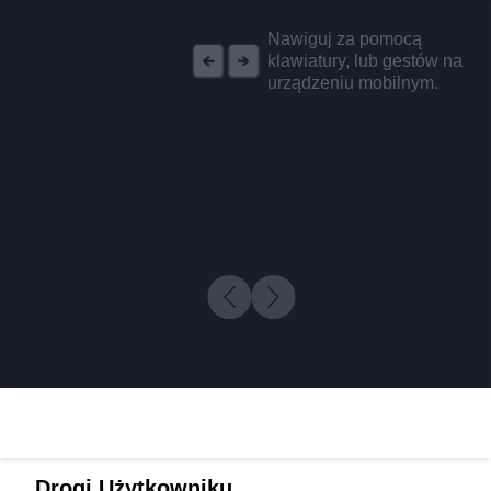
REKLAMA
Nawiguj za pomocą
klawiatury, lub gestów na
urządzeniu mobilnym.
Drogi Użytkowniku,