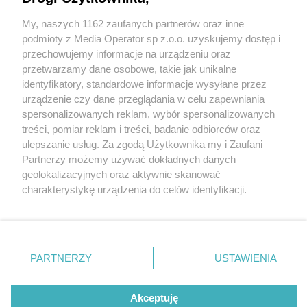
My, naszych 1162 zaufanych partnerów oraz inne
Wydawca mediów
lokalnych
podmioty z Media Operator sp z.o.o. uzyskujemy dostęp i
przechowujemy informacje na urządzeniu oraz
przetwarzamy dane osobowe, takie jak unikalne
identyfikatory, standardowe informacje wysyłane przez
urządzenie czy dane przeglądania w celu zapewniania
2 / 0
spersonalizowanych reklam, wybór spersonalizowanych
Nie zapomnij
treści, pomiar reklam i treści, badanie odbiorców oraz
zapoznać się z:
polityką prywatności
ulepszanie usług. Za zgodą Użytkownika my i Zaufani
Twoje
miasto
Skontakuj się
z nami
Partnerzy możemy używać dokładnych danych
Piekary Śląskie
Kontakt
geolokalizacyjnych oraz aktywnie skanować
Chorzów
Redakcja
charakterystykę urządzenia do celów identyfikacji.
Tarnowskie Góry
Newsletter
Ruda Śląska
Reklama
Ponieważ cenimy Twoją prywatność, prosimy o zgodę na
Świętochłowice
korzystanie z tych technologii poprzez kliknięcie
Tychy
„Akceptuję”. Zgoda jest dobrowolna i zawsze możesz ją
Bytom
Katowice
zmienić/wycofać klikając przycisk ustawień prywatności
REKLAMA
PARTNERZY
USTAWIENIA
Gliwice
znajdujący się w lewym dolnym rogu strony
. Niektóre
Zabrze
Zagłębie
rodzaje przetwarzania danych nie wymagają zgody
użytkownika, ale masz prawo sprzeciwić się takiemu
Akceptuję