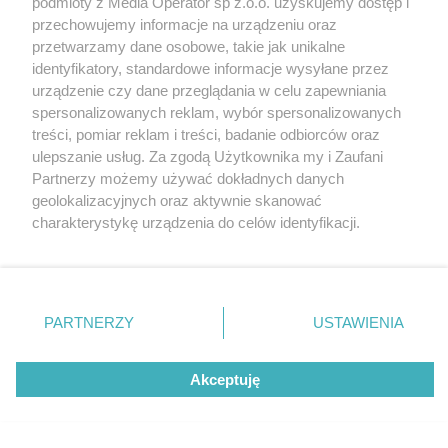
podmioty z Media Operator sp z.o.o. uzyskujemy dostęp i
Tarnowskie Góry
Newsletter
przechowujemy informacje na urządzeniu oraz
Ruda Śląska
Reklama
Świętochłowice
przetwarzamy dane osobowe, takie jak unikalne
Tychy
identyfikatory, standardowe informacje wysyłane przez
Bytom
Katowice
urządzenie czy dane przeglądania w celu zapewniania
Gliwice
spersonalizowanych reklam, wybór spersonalizowanych
Zabrze
treści, pomiar reklam i treści, badanie odbiorców oraz
Zagłębie
ulepszanie usług. Za zgodą Użytkownika my i Zaufani
Partnerzy możemy używać dokładnych danych
geolokalizacyjnych oraz aktywnie skanować
charakterystykę urządzenia do celów identyfikacji.
Ponieważ cenimy Twoją prywatność, prosimy o zgodę na
korzystanie z tych technologii poprzez kliknięcie
„Akceptuję”. Zgoda jest dobrowolna i zawsze możesz ją
zmienić/wycofać klikając przycisk ustawień prywatności
PARTNERZY
USTAWIENIA
znajdujący się w lewym dolnym rogu strony
. Niektóre
rodzaje przetwarzania danych nie wymagają zgody
Akceptuję
użytkownika, ale masz prawo sprzeciwić się takiemu
przetwarzaniu. Preferencje będą miały zastosowania tylko
na tej witrynie.