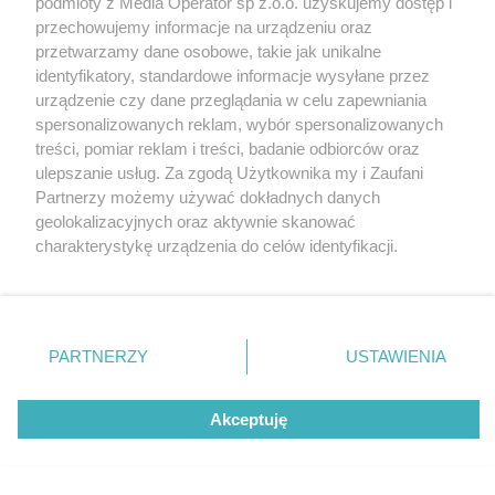
podmioty z Media Operator sp z.o.o. uzyskujemy dostęp i
Tarnowskie Góry
Newsletter
przechowujemy informacje na urządzeniu oraz
Ruda Śląska
Reklama
Świętochłowice
przetwarzamy dane osobowe, takie jak unikalne
Tychy
identyfikatory, standardowe informacje wysyłane przez
Bytom
Katowice
urządzenie czy dane przeglądania w celu zapewniania
Gliwice
spersonalizowanych reklam, wybór spersonalizowanych
Zabrze
treści, pomiar reklam i treści, badanie odbiorców oraz
Zagłębie
ulepszanie usług. Za zgodą Użytkownika my i Zaufani
Partnerzy możemy używać dokładnych danych
geolokalizacyjnych oraz aktywnie skanować
charakterystykę urządzenia do celów identyfikacji.
Ponieważ cenimy Twoją prywatność, prosimy o zgodę na
korzystanie z tych technologii poprzez kliknięcie
„Akceptuję”. Zgoda jest dobrowolna i zawsze możesz ją
zmienić/wycofać klikając przycisk ustawień prywatności
PARTNERZY
USTAWIENIA
znajdujący się w lewym dolnym rogu strony
. Niektóre
rodzaje przetwarzania danych nie wymagają zgody
Akceptuję
użytkownika, ale masz prawo sprzeciwić się takiemu
przetwarzaniu. Preferencje będą miały zastosowania tylko
na tej witrynie.