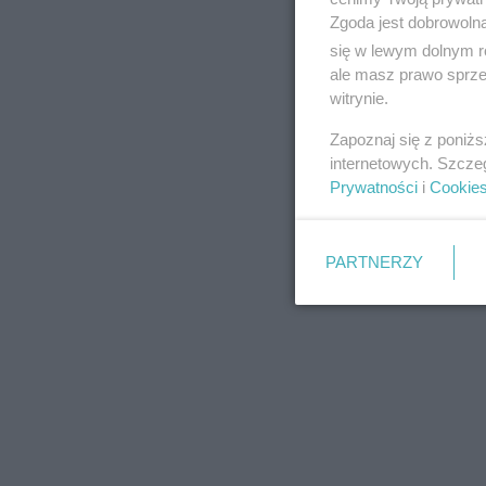
Zgoda jest dobrowoln
się w lewym dolnym r
ale masz prawo sprzec
witrynie.
REKLAMA
Zapoznaj się z poniż
internetowych. Szcze
Prywatności
i
Cookie
PARTNERZY