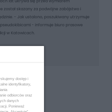
óch lat ukrywa się przed wymiarem
ie został skazany za podwójne zabójstwo i
dzinie. - Jak ustalono, poszukiwany utrzymuje
 pseudokibicami - informuje biuro prasowe
cji w Katowicach.
yskujemy dostęp i
lne identyfikatory,
iania
anie odbiorców oraz
REKLAMA
nych danych
kacji. Ponieważ
ięcie „Akceptuję”.