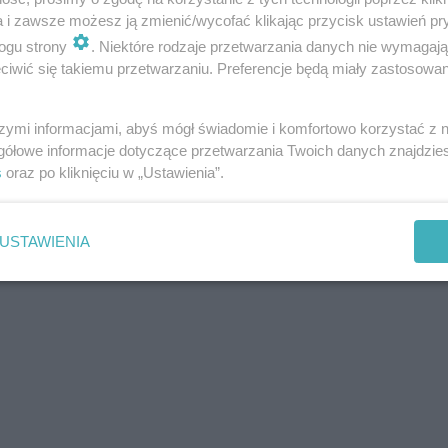
a i zawsze możesz ją zmienić/wycofać klikając przycisk ustawień pr
ogu strony
. Niektóre rodzaje przetwarzania danych nie wymagaj
iwić się takiemu przetwarzaniu. Preferencje będą miały zastosowania
szymi informacjami, abyś mógł świadomie i komfortowo korzystać z
gółowe informacje dotyczące przetwarzania Twoich danych znajdzi
s
oraz po kliknięciu w „Ustawienia”.
USTAWIENIA