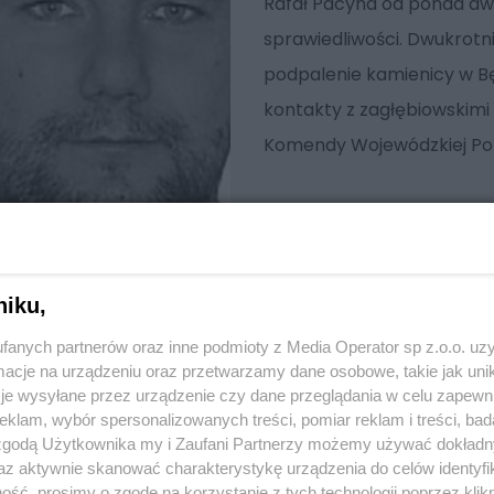
Rafał Pacyna od ponad dw
sprawiedliwości. Dwukrotn
podpalenie kamienicy w Bę
kontakty z zagłębiowskimi
Komendy Wojewódzkiej Poli
niku,
fanych partnerów oraz inne podmioty z Media Operator sp z.o.o. uz
cje na urządzeniu oraz przetwarzamy dane osobowe, takie jak unika
je wysyłane przez urządzenie czy dane przeglądania w celu zapewn
klam, wybór spersonalizowanych treści, pomiar reklam i treści, bad
 zgodą Użytkownika my i Zaufani Partnerzy możemy używać dokład
az aktywnie skanować charakterystykę urządzenia do celów identyfi
ść, prosimy o zgodę na korzystanie z tych technologii poprzez klikn