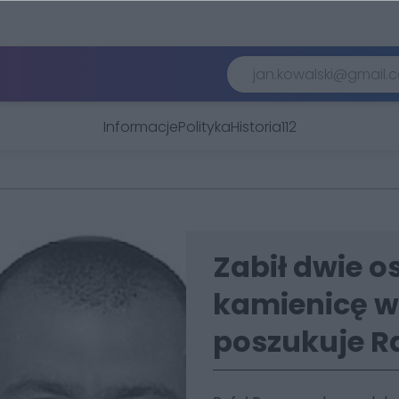
Informacje
Polityka
Historia
112
Zabił dwie o
kamienicę w 
poszukuje R