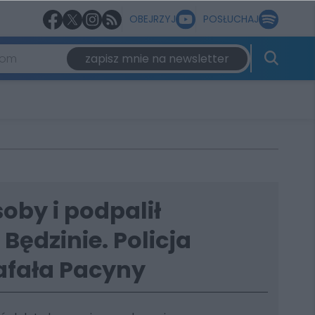
OBEJRZYJ
POSŁUCHAJ
zapisz mnie na newsletter
soby i podpalił
Będzinie. Policja
afała Pacyny