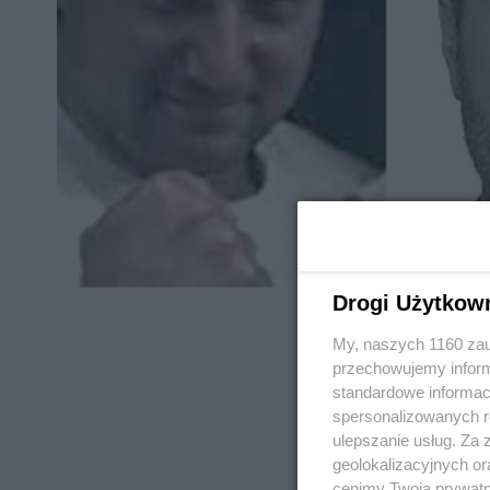
Drogi Użytkow
My, naszych 1160 zau
przechowujemy informa
standardowe informac
spersonalizowanych re
REKLAMA
ulepszanie usług. Za
geolokalizacyjnych or
cenimy Twoją prywatno