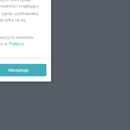
ywatności znajdujący
ą zgody użytkownika,
 tylko na tej
REKLAMA
 naszych serwisów
esz w
Polityce
Akceptuję