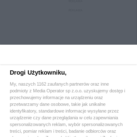
REKLAMA
REKLAMA
Drogi Użytkowniku,
My, naszych 1162 zaufanych partnerów oraz inne
Wydawca mediów
lokalnych
podmioty z Media Operator sp z.o.o. uzyskujemy dostęp i
przechowujemy informacje na urządzeniu oraz
przetwarzamy dane osobowe, takie jak unikalne
identyfikatory, standardowe informacje wysyłane przez
urządzenie czy dane przeglądania w celu zapewniania
spersonalizowanych reklam, wybór spersonalizowanych
Nie zapomnij
treści, pomiar reklam i treści, badanie odbiorców oraz
zapoznać się z:
polityką prywatności