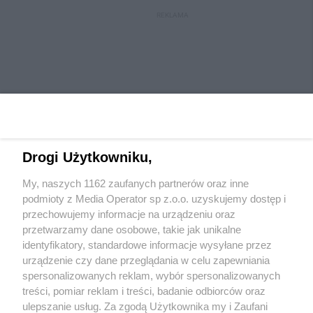
REKLAMA
Drogi Użytkowniku,
My, naszych 1162 zaufanych partnerów oraz inne
Wydawca mediów
lokalnych
podmioty z Media Operator sp z.o.o. uzyskujemy dostęp i
przechowujemy informacje na urządzeniu oraz
przetwarzamy dane osobowe, takie jak unikalne
identyfikatory, standardowe informacje wysyłane przez
urządzenie czy dane przeglądania w celu zapewniania
spersonalizowanych reklam, wybór spersonalizowanych
Nie zapomnij
treści, pomiar reklam i treści, badanie odbiorców oraz
zapoznać się z:
polityką prywatności
ulepszanie usług. Za zgodą Użytkownika my i Zaufani
Twoje
miasto
Skontaktuj się
z nami