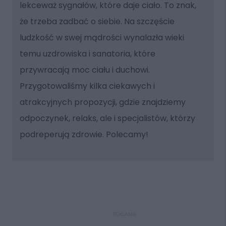
lekceważ sygnałów, które daje ciało. To znak,
że trzeba zadbać o siebie. Na szczęście
ludzkość w swej mądrości wynalazła wieki
temu uzdrowiska i sanatoria, które
przywracają moc ciału i duchowi.
Przygotowaliśmy kilka ciekawych i
atrakcyjnych propozycji, gdzie znajdziemy
odpoczynek, relaks, ale i specjalistów, którzy
podreperują zdrowie. Polecamy!
REKLAMA