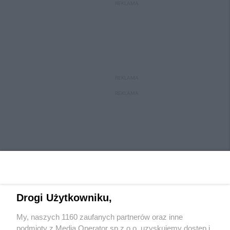
REKLAMA
REKLAMA
REKLAMA
Drogi Użytkowniku,
My, naszych 1160 zaufanych partnerów oraz inne
Wydawca mediów
lokalnych
podmioty z Media Operator sp z.o.o. uzyskujemy dostęp i