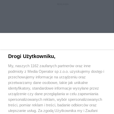
REKLAMA
Drogi Użytkowniku,
My, naszych 1162 zaufanych partnerów oraz inne
Wydawca mediów
lokalnych
podmioty z Media Operator sp z.o.o. uzyskujemy dostęp i
przechowujemy informacje na urządzeniu oraz
przetwarzamy dane osobowe, takie jak unikalne
identyfikatory, standardowe informacje wysyłane przez
urządzenie czy dane przeglądania w celu zapewniania
spersonalizowanych reklam, wybór spersonalizowanych
Nie zapomnij
treści, pomiar reklam i treści, badanie odbiorców oraz
zapoznać się z:
polityką prywatności
ulepszanie usług. Za zgodą Użytkownika my i Zaufani
Twoje
miasto
Skontaktuj się
z nami