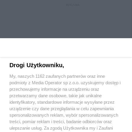
REKLAMA
Drogi Użytkowniku,
My, naszych 1162 zaufanych partnerów oraz inne
Wydawca mediów
lokalnych
podmioty z Media Operator sp z.o.o. uzyskujemy dostęp i
przechowujemy informacje na urządzeniu oraz
przetwarzamy dane osobowe, takie jak unikalne
identyfikatory, standardowe informacje wysyłane przez
urządzenie czy dane przeglądania w celu zapewniania
spersonalizowanych reklam, wybór spersonalizowanych
Nie zapomnij
treści, pomiar reklam i treści, badanie odbiorców oraz
zapoznać się z:
polityką prywatności
ulepszanie usług. Za zgodą Użytkownika my i Zaufani
Twoje
miasto
Skontaktuj się
z nami