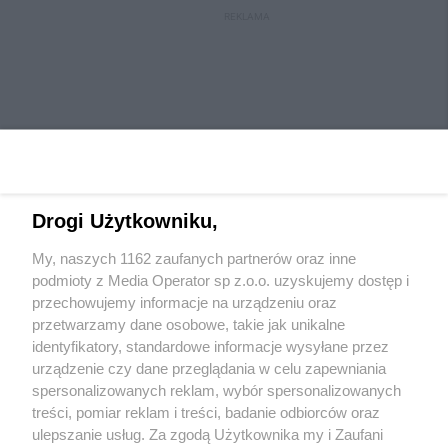
REKLAMA
Drogi Użytkowniku,
My, naszych 1162 zaufanych partnerów oraz inne
Wydawca mediów
lokalnych
podmioty z Media Operator sp z.o.o. uzyskujemy dostęp i
przechowujemy informacje na urządzeniu oraz
przetwarzamy dane osobowe, takie jak unikalne
identyfikatory, standardowe informacje wysyłane przez
urządzenie czy dane przeglądania w celu zapewniania
spersonalizowanych reklam, wybór spersonalizowanych
Nie zapomnij
treści, pomiar reklam i treści, badanie odbiorców oraz
zapoznać się z:
polityką prywatności
ulepszanie usług. Za zgodą Użytkownika my i Zaufani
Twoje
miasto
Skontaktuj się
z nami