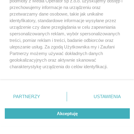
podmioty z Media Operator sp z.o.o. uzyskujemy dostęp i
Tarnowskie Góry
Newsletter
przechowujemy informacje na urządzeniu oraz
Ruda Śląska
Reklama
Świętochłowice
przetwarzamy dane osobowe, takie jak unikalne
Tychy
identyfikatory, standardowe informacje wysyłane przez
Bytom
Katowice
urządzenie czy dane przeglądania w celu zapewniania
Gliwice
spersonalizowanych reklam, wybór spersonalizowanych
Zabrze
treści, pomiar reklam i treści, badanie odbiorców oraz
Zagłębie
ulepszanie usług. Za zgodą Użytkownika my i Zaufani
Partnerzy możemy używać dokładnych danych
geolokalizacyjnych oraz aktywnie skanować
charakterystykę urządzenia do celów identyfikacji.
Ponieważ cenimy Twoją prywatność, prosimy o zgodę na
korzystanie z tych technologii poprzez kliknięcie
„Akceptuję”. Zgoda jest dobrowolna i zawsze możesz ją
zmienić/wycofać klikając przycisk ustawień prywatności
PARTNERZY
USTAWIENIA
znajdujący się w lewym dolnym rogu strony
. Niektóre
rodzaje przetwarzania danych nie wymagają zgody
Akceptuję
użytkownika, ale masz prawo sprzeciwić się takiemu
przetwarzaniu. Preferencje będą miały zastosowania tylko
na tej witrynie.