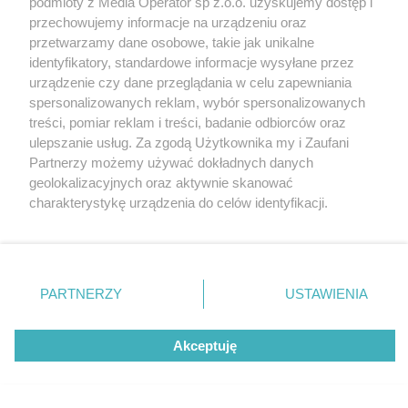
podmioty z Media Operator sp z.o.o. uzyskujemy dostęp i
Tarnowskie Góry
Newsletter
przechowujemy informacje na urządzeniu oraz
Ruda Śląska
Reklama
Świętochłowice
przetwarzamy dane osobowe, takie jak unikalne
Tychy
identyfikatory, standardowe informacje wysyłane przez
Bytom
Katowice
urządzenie czy dane przeglądania w celu zapewniania
Gliwice
spersonalizowanych reklam, wybór spersonalizowanych
Zabrze
treści, pomiar reklam i treści, badanie odbiorców oraz
Zagłębie
ulepszanie usług. Za zgodą Użytkownika my i Zaufani
Partnerzy możemy używać dokładnych danych
geolokalizacyjnych oraz aktywnie skanować
charakterystykę urządzenia do celów identyfikacji.
Ponieważ cenimy Twoją prywatność, prosimy o zgodę na
korzystanie z tych technologii poprzez kliknięcie
„Akceptuję”. Zgoda jest dobrowolna i zawsze możesz ją
zmienić/wycofać klikając przycisk ustawień prywatności
PARTNERZY
USTAWIENIA
znajdujący się w lewym dolnym rogu strony
. Niektóre
rodzaje przetwarzania danych nie wymagają zgody
Akceptuję
użytkownika, ale masz prawo sprzeciwić się takiemu
przetwarzaniu. Preferencje będą miały zastosowania tylko
na tej witrynie.