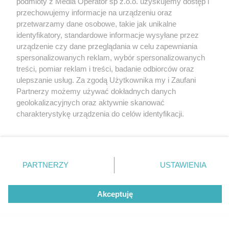
podmioty z Media Operator sp z.o.o. uzyskujemy dostęp i
Tarnowskie Góry
Newsletter
przechowujemy informacje na urządzeniu oraz
Ruda Śląska
Reklama
Świętochłowice
przetwarzamy dane osobowe, takie jak unikalne
Tychy
identyfikatory, standardowe informacje wysyłane przez
Bytom
Katowice
urządzenie czy dane przeglądania w celu zapewniania
Gliwice
spersonalizowanych reklam, wybór spersonalizowanych
Zabrze
treści, pomiar reklam i treści, badanie odbiorców oraz
Zagłębie
ulepszanie usług. Za zgodą Użytkownika my i Zaufani
Partnerzy możemy używać dokładnych danych
geolokalizacyjnych oraz aktywnie skanować
charakterystykę urządzenia do celów identyfikacji.
Ponieważ cenimy Twoją prywatność, prosimy o zgodę na
korzystanie z tych technologii poprzez kliknięcie
„Akceptuję”. Zgoda jest dobrowolna i zawsze możesz ją
zmienić/wycofać klikając przycisk ustawień prywatności
PARTNERZY
USTAWIENIA
znajdujący się w lewym dolnym rogu strony
. Niektóre
rodzaje przetwarzania danych nie wymagają zgody
Akceptuję
użytkownika, ale masz prawo sprzeciwić się takiemu
przetwarzaniu. Preferencje będą miały zastosowania tylko
na tej witrynie.