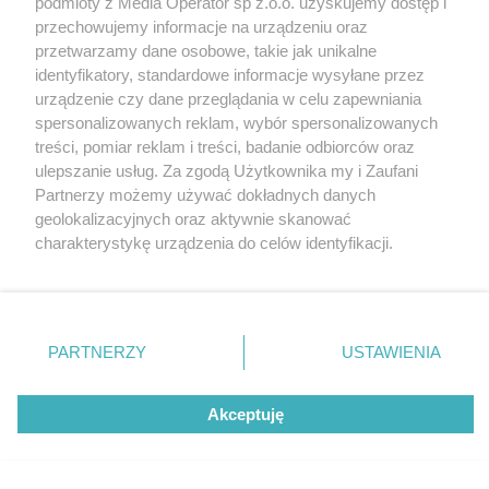
podmioty z Media Operator sp z.o.o. uzyskujemy dostęp i
Tarnowskie Góry
Newsletter
przechowujemy informacje na urządzeniu oraz
Ruda Śląska
Reklama
Świętochłowice
przetwarzamy dane osobowe, takie jak unikalne
Tychy
identyfikatory, standardowe informacje wysyłane przez
Bytom
Katowice
urządzenie czy dane przeglądania w celu zapewniania
Gliwice
spersonalizowanych reklam, wybór spersonalizowanych
Zabrze
treści, pomiar reklam i treści, badanie odbiorców oraz
Zagłębie
ulepszanie usług. Za zgodą Użytkownika my i Zaufani
Partnerzy możemy używać dokładnych danych
geolokalizacyjnych oraz aktywnie skanować
charakterystykę urządzenia do celów identyfikacji.
Ponieważ cenimy Twoją prywatność, prosimy o zgodę na
korzystanie z tych technologii poprzez kliknięcie
„Akceptuję”. Zgoda jest dobrowolna i zawsze możesz ją
zmienić/wycofać klikając przycisk ustawień prywatności
PARTNERZY
USTAWIENIA
znajdujący się w lewym dolnym rogu strony
. Niektóre
rodzaje przetwarzania danych nie wymagają zgody
Akceptuję
użytkownika, ale masz prawo sprzeciwić się takiemu
przetwarzaniu. Preferencje będą miały zastosowania tylko
na tej witrynie.