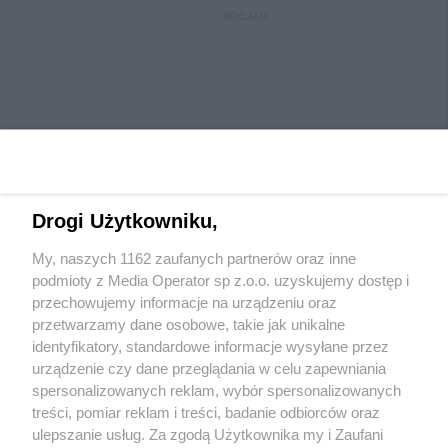
REKLAMA
Drogi Użytkowniku,
My, naszych 1162 zaufanych partnerów oraz inne
Wydawca mediów
lokalnych
podmioty z Media Operator sp z.o.o. uzyskujemy dostęp i
przechowujemy informacje na urządzeniu oraz
przetwarzamy dane osobowe, takie jak unikalne
identyfikatory, standardowe informacje wysyłane przez
urządzenie czy dane przeglądania w celu zapewniania
spersonalizowanych reklam, wybór spersonalizowanych
Nie zapomnij
treści, pomiar reklam i treści, badanie odbiorców oraz
zapoznać się z:
polityką prywatności
ulepszanie usług. Za zgodą Użytkownika my i Zaufani
Twoje
miasto
Skontaktuj się
z nami