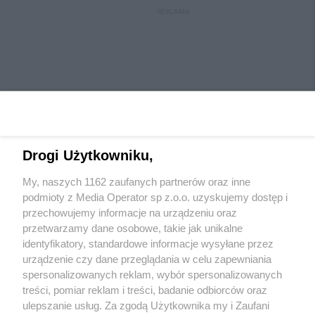
REKLAMA
Drogi Użytkowniku,
My, naszych 1162 zaufanych partnerów oraz inne
Wydawca mediów
lokalnych
podmioty z Media Operator sp z.o.o. uzyskujemy dostęp i
przechowujemy informacje na urządzeniu oraz
przetwarzamy dane osobowe, takie jak unikalne
identyfikatory, standardowe informacje wysyłane przez
urządzenie czy dane przeglądania w celu zapewniania
spersonalizowanych reklam, wybór spersonalizowanych
Nie zapomnij
treści, pomiar reklam i treści, badanie odbiorców oraz
zapoznać się z:
polityką prywatności
ulepszanie usług. Za zgodą Użytkownika my i Zaufani
Twoje
miasto
Skontaktuj się
z nami