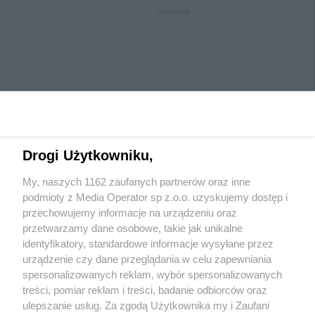
REKLAMA
Drogi Użytkowniku,
My, naszych 1162 zaufanych partnerów oraz inne
Wydawca mediów
lokalnych
podmioty z Media Operator sp z.o.o. uzyskujemy dostęp i
przechowujemy informacje na urządzeniu oraz
przetwarzamy dane osobowe, takie jak unikalne
identyfikatory, standardowe informacje wysyłane przez
urządzenie czy dane przeglądania w celu zapewniania
spersonalizowanych reklam, wybór spersonalizowanych
Nie zapomnij
treści, pomiar reklam i treści, badanie odbiorców oraz
zapoznać się z:
polityką prywatności
ulepszanie usług. Za zgodą Użytkownika my i Zaufani
Twoje
miasto
Skontaktuj się
z nami