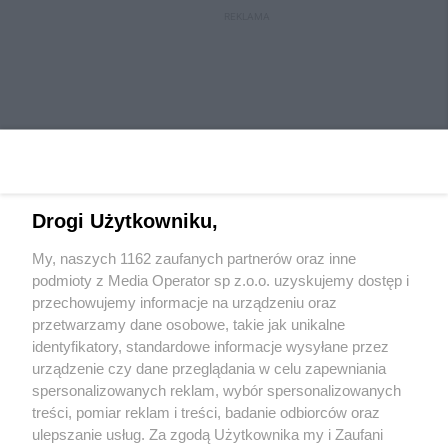
REKLAMA
Drogi Użytkowniku,
My, naszych 1162 zaufanych partnerów oraz inne
Wydawca mediów
lokalnych
podmioty z Media Operator sp z.o.o. uzyskujemy dostęp i
przechowujemy informacje na urządzeniu oraz
przetwarzamy dane osobowe, takie jak unikalne
identyfikatory, standardowe informacje wysyłane przez
urządzenie czy dane przeglądania w celu zapewniania
spersonalizowanych reklam, wybór spersonalizowanych
Nie zapomnij
treści, pomiar reklam i treści, badanie odbiorców oraz
zapoznać się z:
polityką prywatności
ulepszanie usług. Za zgodą Użytkownika my i Zaufani
Twoje
miasto
Skontaktuj się
z nami