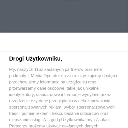
REKLAMA
Drogi Użytkowniku,
My, naszych 1162 zaufanych partnerów oraz inne
Wydawca mediów
lokalnych
podmioty z Media Operator sp z.o.o. uzyskujemy dostęp i
przechowujemy informacje na urządzeniu oraz
przetwarzamy dane osobowe, takie jak unikalne
identyfikatory, standardowe informacje wysyłane przez
urządzenie czy dane przeglądania w celu zapewniania
spersonalizowanych reklam, wybór spersonalizowanych
Nie zapomnij
treści, pomiar reklam i treści, badanie odbiorców oraz
zapoznać się z:
polityką prywatności
ulepszanie usług. Za zgodą Użytkownika my i Zaufani
Twoje
miasto
Skontaktuj się
z nami
Partnerzy możemy używać dokładnych danych