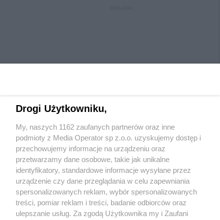
REKLAMA
Drogi Użytkowniku,
My, naszych 1162 zaufanych partnerów oraz inne
Wydawca mediów
lokalnych
podmioty z Media Operator sp z.o.o. uzyskujemy dostęp i
przechowujemy informacje na urządzeniu oraz
przetwarzamy dane osobowe, takie jak unikalne
identyfikatory, standardowe informacje wysyłane przez
urządzenie czy dane przeglądania w celu zapewniania
spersonalizowanych reklam, wybór spersonalizowanych
Nie zapomnij
treści, pomiar reklam i treści, badanie odbiorców oraz
zapoznać się z:
polityką prywatności
ulepszanie usług. Za zgodą Użytkownika my i Zaufani
Twoje
miasto
Skontaktuj się
z nami