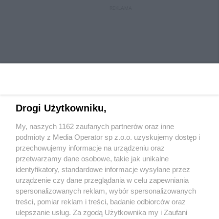
REKLAMA
Drogi Użytkowniku,
My, naszych 1162 zaufanych partnerów oraz inne
Wydawca mediów
lokalnych
podmioty z Media Operator sp z.o.o. uzyskujemy dostęp i
przechowujemy informacje na urządzeniu oraz
przetwarzamy dane osobowe, takie jak unikalne
identyfikatory, standardowe informacje wysyłane przez
urządzenie czy dane przeglądania w celu zapewniania
spersonalizowanych reklam, wybór spersonalizowanych
Nie zapomnij
treści, pomiar reklam i treści, badanie odbiorców oraz
zapoznać się z:
polityką prywatności
ulepszanie usług. Za zgodą Użytkownika my i Zaufani
Twoje
miasto
Skontaktuj się
z nami